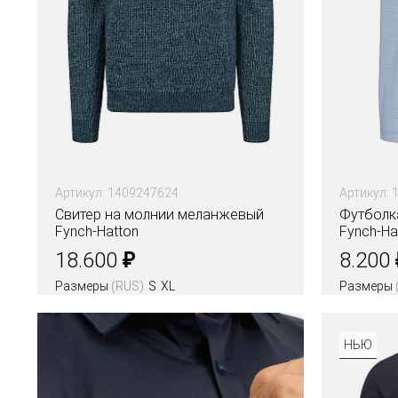
Артикул: 1409247624
Артикул:
Свитер на молнии меланжевый
Футболк
Fynch-Hatton
Fynch-Ha
₽
18.600
8.200
Размеры
(RUS)
S
XL
Размеры
Цвета
НЬЮ