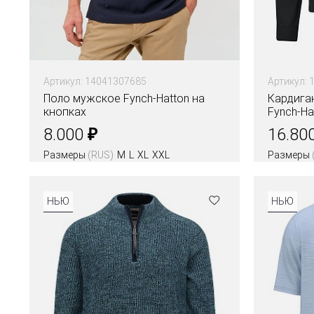
Артикул: 14041307685
Артикул: 
Поло мужское Fynch-Hatton на
Кардига
кнопках
Fynch-Ha
₽
8.000
16.80
Размеры
(RUS)
M
L
XL
XXL
Размеры
Цвета
НЬЮ
НЬЮ