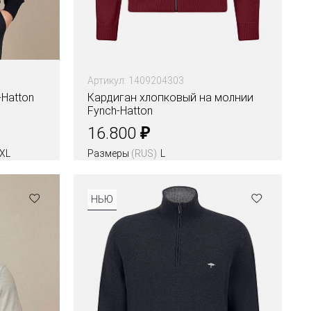
Артикул: 1409204303
Hatton
Кардиган хлопковый на молнии
Fynch-Hatton
₽
16.800
XL
Размеры
(RUS)
L
Цвета
НЬЮ