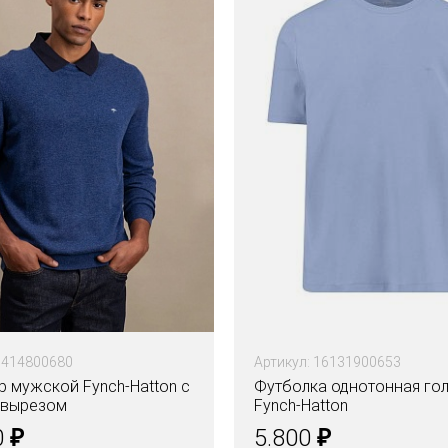
1414800680
Артикул: 16131900653
 мужской Fynch-Hatton с
Футболка однотонная го
 вырезом
Fynch-Hatton
₽
₽
0
5.800