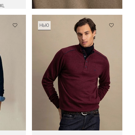
XL
НЬЮ