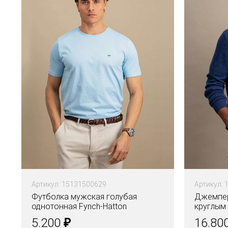
Артикул: 15131500629
Артикул: 
Футболка мужская голубая
Джемпер
однотонная Fynch-Hatton
круглым
₽
5.200
16.80