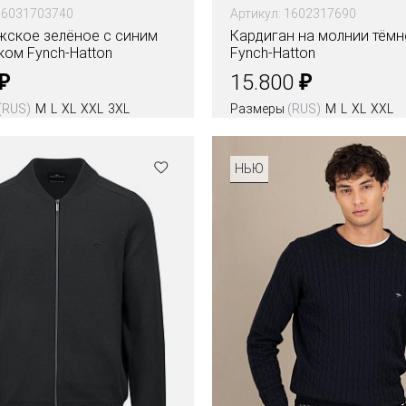
 16031703740
Артикул: 1602317690
жское зелёное с синим
Кардиган на молнии тёмн
ком Fynch-Hatton
Fynch-Hatton
₽
₽
15.800
(RUS)
M
L
XL
XXL
3XL
Размеры
(RUS)
M
L
XL
XXL
Цвета
НЬЮ