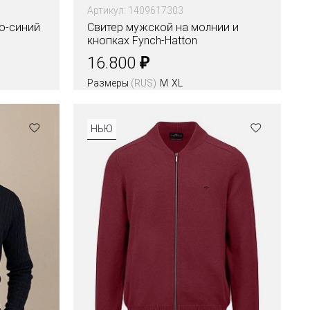
Артикул: 1409617303
о-синий
Свитер мужской на молнии и
кнопках Fynch-Hatton
₽
16.800
Размеры
(RUS)
M
XL
Цвета
НЬЮ