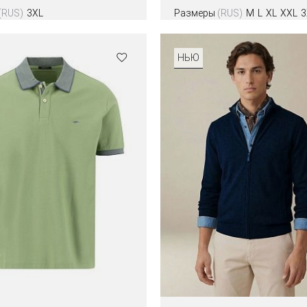
(RUS)
3XL
Размеры
(RUS)
M
L
XL
XXL
3
НЬЮ