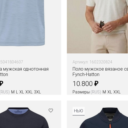
 15041804607
Артикул: 1602320824
а мужская однотонная
Поло мужское вязаное с
tton
Fynch-Hatton
₽
₽
10.800
(RUS)
M
L
XL
XXL
3XL
Размеры
(RUS)
M
XL
XXL
Цвета
НЬЮ