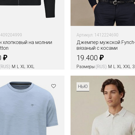
1409204999
Артикул: 1412224690
н хлопковый на молнии
Джемпер мужской Fynch-
tton
вязаный с косами
₽
₽
0
19.400
(RUS)
M
L
XL
XXL
Размеры
(RUS)
M
L
XL
XXL
3
НЬЮ