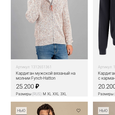
Артикул: 1312651361
Артикул: 
Кардиган мужской вязаный на
Кардиган
молнии Fynch-Hatton
с карма
₽
25.200
20.20
Размеры
(RUS)
M
XL
XXL
3XL
Размеры
НЬЮ
НЬЮ