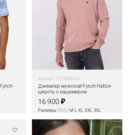
Артикул: 1314800403
Fynch-
Джемпер мужской Fynch-Hatton
шерсть с кашемиром
₽
16.900
Размеры
(RUS)
M
L
XL
XXL
3XL
Цвета