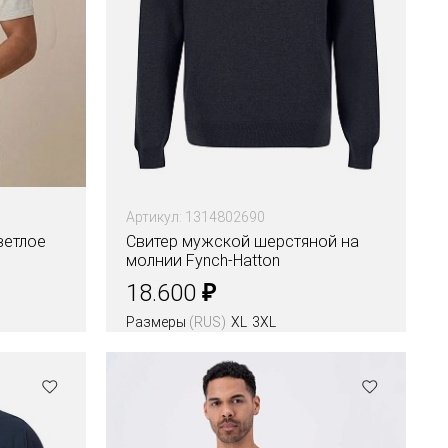
Артикул: 1314802690
ветлое
Свитер мужской шерстяной на
молнии Fynch-Hatton
₽
18.600
Размеры
(RUS)
XL
3XL
Цвета