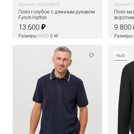
Артикул: 1414240625
Артикул:
Поло голубое с длинным рукавом
Поло му
Fynch-Hatton
воротни
₽
13.600
9.800
Размеры
(RUS)
S
M
Размеры
Цвета
НЬЮ