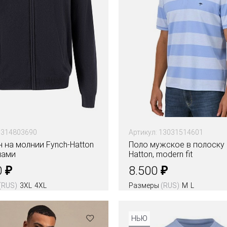
1314803690
Артикул: 13031514601
 на молнии Fynch-Hatton
Поло мужское в полоску 
нами
Hatton, modern fit
₽
₽
0
8.500
(RUS)
3XL
4XL
Размеры
(RUS)
M
L
НЬЮ