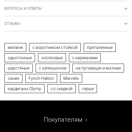
ВОПРОСЫ И ОТВЕТЫ
ОТЗЫВЫ
меланж
с воротником стойкой
приталенные
однотонные
хлопковые
с карманами
шерстяные
с капюшоном
на пуговицах и молнии
синие
Fynch-Hatton
Marvelis
кардиганы Olymp
со скидкой
серые
Покупателям