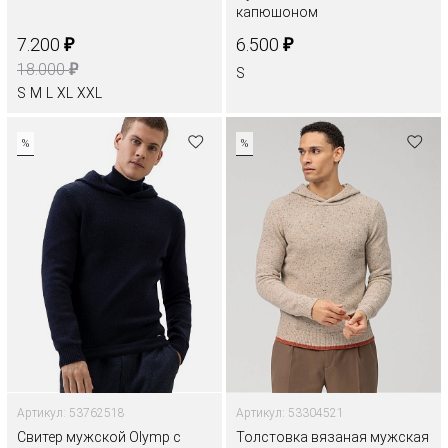
капюшоном
₽
₽
7.200
6.500
₽
18.000
S
S
M
L
XL
XXL
%
%
Артикул: 53762518
Артикул: 53304521
Свитер мужской Olymp с
Толстовка вязаная мужская