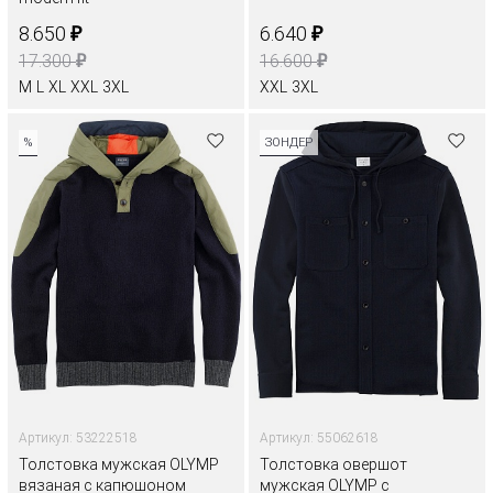
₽
₽
8.650
6.640
₽
₽
17.300
16.600
M
L
XL
XXL
3XL
XXL
3XL
%
ЗОНДЕР
Артикул: 53222518
Артикул: 55062618
Толстовка мужская OLYMP
Толстовка овершот
вязаная с капюшоном
мужская OLYMP с