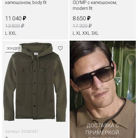
капюшоном, body fit
OLYMP с капюшоном,
modern fit
₽
₽
11.040
8.650
₽
₽
13.800
17.300
L
XXL
L
XL
XXL
3XL
ЗОНДЕР
ДОСТАВКА С
Артикул: 55062647
ПРИМЕРКОЙ