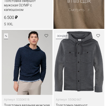
Толстовка овершот
В ПВЗ СДЭК
мужская OLYMP с
Смотреть
капюшоном
₽
6.500
S
XXL
%
ЗОНДЕР
Артикул: 53304518
Артикул: 55062667
Толстовка вязаная мужская
Толстовка овершот