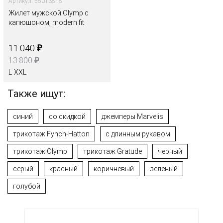
Артикул: 55013818
Жилет мужской Olymp с
капюшоном, modern fit
₽
11.040
₽
13.800
L
XXL
Также ищут:
синий
со скидкой
джемперы Marvelis
трикотаж Fynch-Hatton
с длинным рукавом
трикотаж Olymp
трикотаж Gratude
черный
серый
красный
коричневый
зеленый
голубой