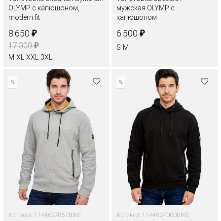
OLYMP с капюшоном,
мужская OLYMP с
modern fit
капюшоном
₽
₽
8.650
6.500
₽
17.300
S
M
M
XL
XXL
3XL
%
%
Артикул: 1144637857BIKE
Артикул: 1144637000BIKE