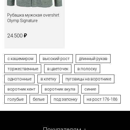
Рубашка мужская overshirt
Olymp Signature
₽
24.500
с кашемиром
высокий рост
длинный рукав
торжественные
в цветочек
в полоску
однотонные
в клетку
пуговицы на воротнике
воротник кент
воротник акула
синие
голубые
белые
под запонку
на рост 176-186
Покупателям