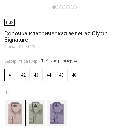
НЬЮ
Сорочка классическая зелёная Olymp
Signature
Артикул: 85031448
Таблица размеров
Выберите размер:
41
42
43
44
45
46
Цвет: