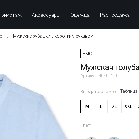
Трикотаж
Аксессуары
Одежда
Распродажа
p
Мужские рубашки с коротким рукавом
НЬЮ
Мужская голуба
Артикул: 40401210
Таблица
Выберите размер:
M
L
XL
XXL
Цвет: