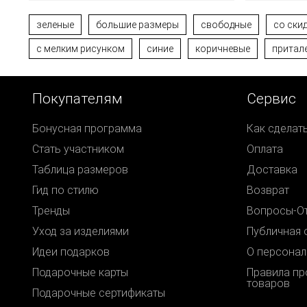
зеленые
большие размеры
свободные
со ски
с мелким рисунком
синие
коричневые
притал
Покупателям
Сервис
Бонусная программа
Как сделат
Стать участником
Оплата
Таблица размеров
Доставка
Гид по стилю
Возврат
Тренды
Вопросы-О
Уход за изделиями
Публичная 
Идеи подарков
О персонал
Подарочные карты
Правила п
товаров
Подарочные сертификаты