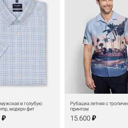
мужская в голубую
Рубашка летняя с тропиче
lymp, модерн фит
принтом
₽
₽
0
15.600