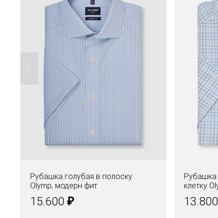
Рубашка голубая в полоску
Рубашка 
Olymp, модерн фит
клетку O
₽
15.600
13.80