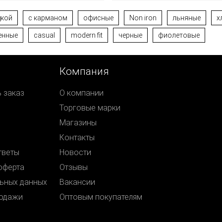
дкой
с карманом
офисные
Non iron
льняные
х
енные
casual
modern fit
черные
фиолетовые
Компания
ь заказ
О компании
Торговые марки
Магазины
Контакты
тветы
Новости
оферта
Отзывы
ьных данных
Вакансии
родажи
Оптовым покупателям