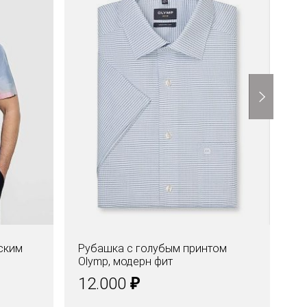
ским
Рубашка с голубым принтом
Ру
Olymp, модерн фит
Ol
₽
12.000
1