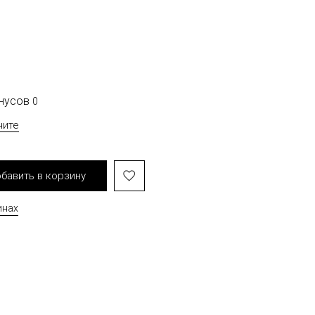
онусов
0
чите
бавить в корзину
инах