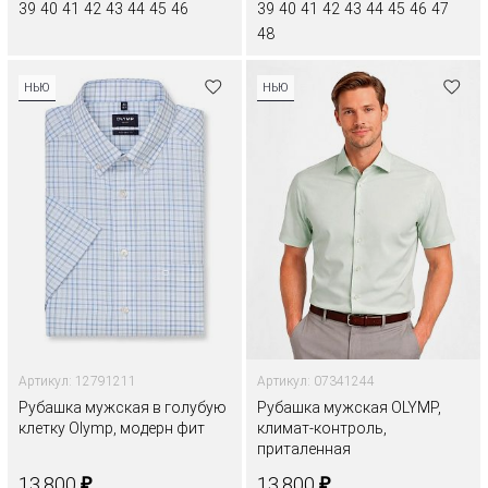
39
40
41
42
43
44
45
46
39
40
41
42
43
44
45
46
47
48
НЬЮ
НЬЮ
Артикул: 12791211
Артикул: 07341244
Рубашка мужская в голубую
Рубашка мужская OLYMP,
клетку Olymp, модерн фит
климат-контроль,
приталенная
₽
₽
13.800
13.800