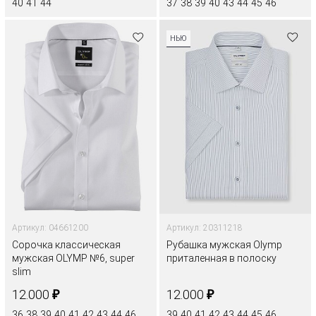
40
41
44
37
38
39
40
43
44
45
46
НЬЮ
Артикул: 04661200
Артикул: 20311218
Сорочка классическая
Рубашка мужская Olymp
мужская OLYMP №6, super
приталенная в полоску
slim
₽
₽
12.000
12.000
36
38
39
40
41
42
43
44
46
39
40
41
42
43
44
45
46