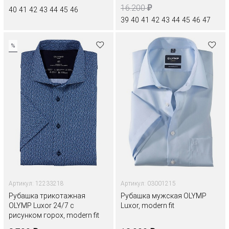
₽
16.200
40
41
42
43
44
45
46
39
40
41
42
43
44
45
46
47
%
Артикул: 12233218
Артикул: 03001215
Рубашка трикотажная
Рубашка мужская OLYMP
OLYMP Luxor 24/7 с
Luxor, modern fit
рисунком горох, modern fit