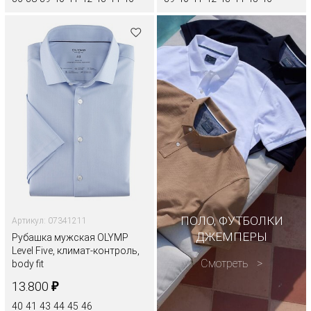
ПОЛО, ФУТБОЛКИ
Артикул: 07341211
ДЖЕМПЕРЫ
Рубашка мужская OLYMP
Level Five, климат-контроль,
Смотреть
body fit
₽
13.800
40
41
43
44
45
46