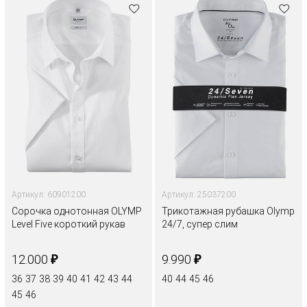
Артикул: 60901200
Артикул: 25037200
Сорочка однотонная OLYMP
Трикотажная рубашка Olymp
Level Five короткий рукав
24/7, супер слим
₽
₽
12.000
9.990
36
37
38
39
40
41
42
43
44
40
44
45
46
45
46