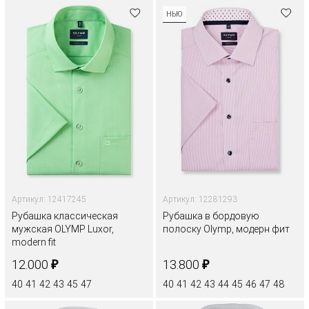
НЬЮ
Артикул: 12417245
Артикул: 12281293
Рубашка классическая
Рубашка в бордовую
мужская OLYMP Luxor,
полоску Olymp, модерн фит
modern fit
₽
₽
12.000
13.800
40
41
42
43
45
47
40
41
42
43
44
45
46
47
48