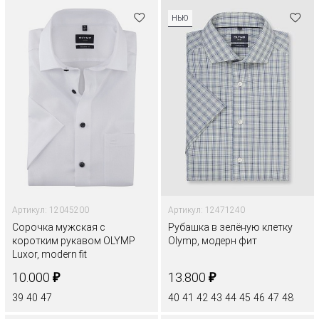
НЬЮ
Артикул: 12045200
Артикул: 12471240
Сорочка мужская с
Рубашка в зелёную клетку
коротким рукавом OLYMP
Olymp, модерн фит
Luxor, modern fit
₽
₽
10.000
13.800
39
40
47
40
41
42
43
44
45
46
47
48