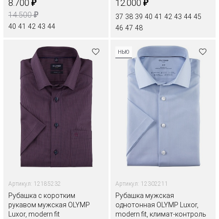
₽
₽
8.700
12.000
₽
14.500
37
38
39
40
41
42
43
44
45
40
41
42
43
44
46
47
48
НЬЮ
Артикул: 12185232
Артикул: 12302211
Рубашка с коротким
Рубашка мужская
рукавом мужская OLYMP
однотонная OLYMP Luxor,
Luxor, modern fit
modern fit, климат-контроль