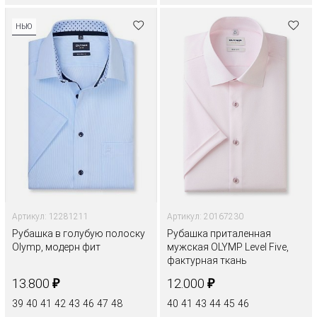
НЬЮ
Артикул: 12281211
Артикул: 20167230
Рубашка в голубую полоску
Рубашка приталенная
Olymp, модерн фит
мужская OLYMP Level Five,
фактурная ткань
₽
₽
13.800
12.000
39
40
41
42
43
46
47
48
40
41
43
44
45
46