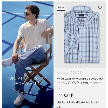
НЬЮ
Артикул: 12521211
ОПЛАТА ПОКУПКИ
Рубашка мужская в голубую
клетку OLYMP Luxor, modern
БОНУСАМИ
fit
Смотреть
₽
12.000
39
40
41
42
43
44
45
46
47
48