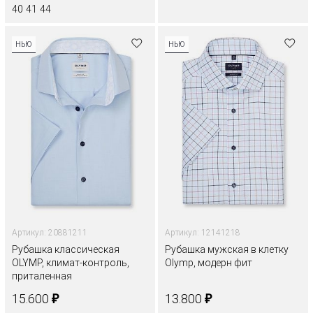
40
41
44
НЬЮ
НЬЮ
Артикул: 20881211
Артикул: 12141218
Рубашка классическая
Рубашка мужская в клетку
OLYMP, климат-контроль,
Olymp, модерн фит
приталенная
₽
₽
15.600
13.800