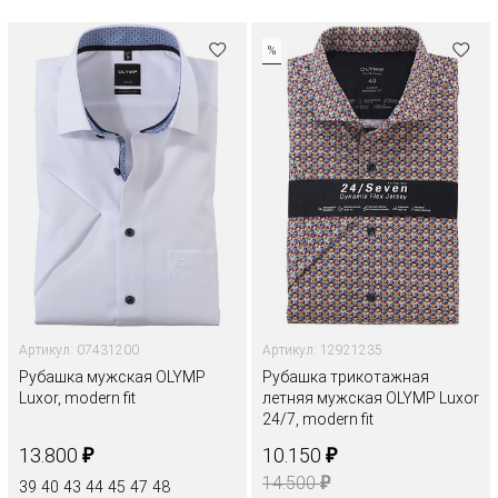
%
Артикул: 07431200
Артикул: 12921235
Рубашка мужская OLYMP
Рубашка трикотажная
Luxor, modern fit
летняя мужская OLYMP Luxor
24/7, modern fit
₽
₽
13.800
10.150
₽
14.500
39
40
43
44
45
47
48