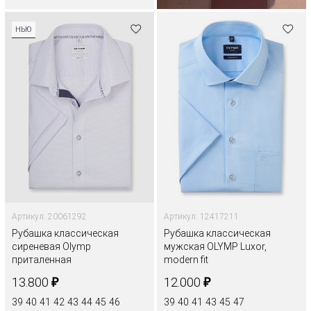
НЬЮ
Артикул: 20061292
Артикул: 12417211
Рубашка классическая
Рубашка классическая
сиреневая Olymp
мужская OLYMP Luxor,
приталенная
modern fit
₽
₽
13.800
12.000
39
40
41
42
43
44
45
46
39
40
41
43
45
47