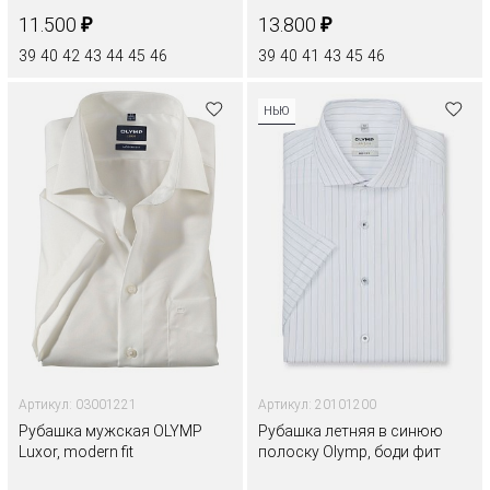
₽
₽
11.500
13.800
39
40
42
43
44
45
46
39
40
41
43
45
46
НЬЮ
Артикул: 03001221
Артикул: 20101200
Рубашка мужская OLYMP
Рубашка летняя в синюю
Luxor, modern fit
полоску Olymp, боди фит