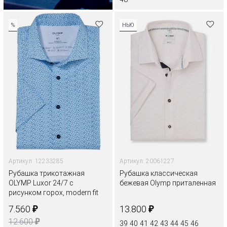
%
НЬЮ
Артикул: 12233285
Артикул: 20061227
Рубашка трикотажная
Рубашка классическая
OLYMP Luxor 24/7 с
бежевая Olymp приталенная
рисунком горох, modern fit
₽
₽
7.560
13.800
₽
12.600
39
40
41
42
43
44
45
46