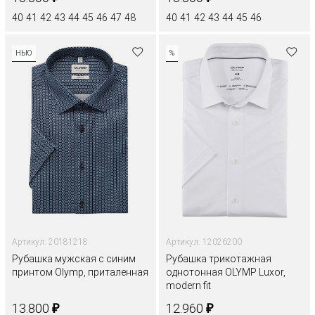
40
41
42
43
44
45
46
47
48
40
41
42
43
44
45
46
НЬЮ
%
Артикул: 20181218
Артикул: 12026200
Рубашка мужская с синим
Рубашка трикотажная
принтом Olymp, приталенная
однотонная OLYMP Luxor,
modern fit
₽
₽
13.800
12.960