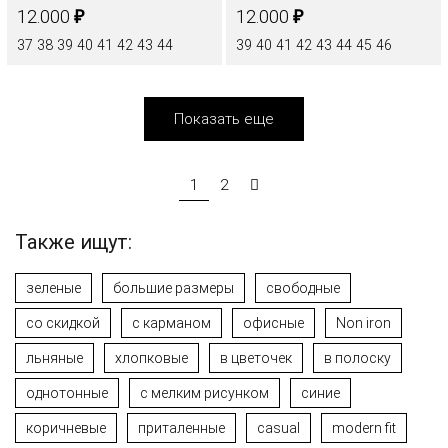
₽
₽
12.000
12.000
37
38
39
40
41
42
43
44
39
40
41
42
43
44
45
46
Показать еще
1
2
Также ищут:
зеленые
большие размеры
свободные
со скидкой
с карманом
офисные
Non iron
льняные
хлопковые
в цветочек
в полоску
однотонные
с мелким рисунком
синие
коричневые
приталенные
casual
modern fit