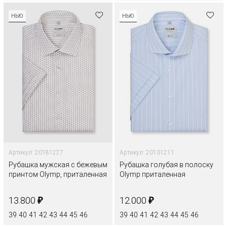
НЬЮ
НЬЮ
Артикул: 20181227
Артикул: 20131211
Рубашка мужская с бежевым
Рубашка голубая в полоску
принтом Olymp, приталенная
Olymp приталенная
₽
₽
13.800
12.000
39
40
41
42
43
44
45
46
39
40
41
42
43
44
45
46