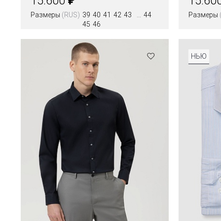
15.600
15.60
Размеры
(RUS)
39
40
41
42
43
44
Размеры
45
46
Цвета
Цвета
НЬЮ