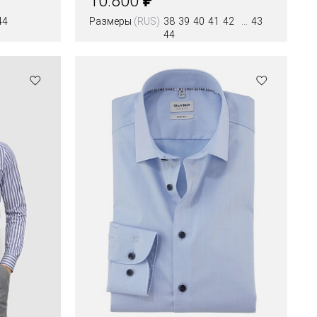
10.800
44
Размеры
(RUS)
38
39
40
41
42
43
44