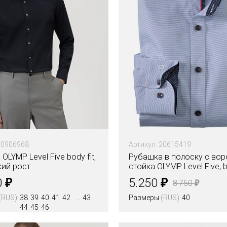
60906968
Артикул: 20615419
OLYMP Level Five body fit,
Рубашка в полоску с во
кий рост
стойка OLYMP Level Five, b
₽
₽
0
5.250
₽
8.750
(RUS)
38
39
40
41
42
43
Размеры
(RUS)
40
44
45
46