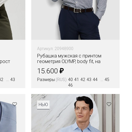
Артикул: 20948900
Рубашка мужская с принтом
 рост
геометрия OLYMP, body fit, на
высокий рост
₽
15.600
42
43
Размеры
(RUS)
40
41
42
43
44
45
46
НЬЮ