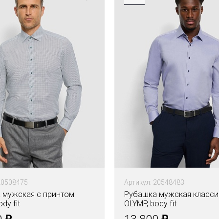
20508475
Артикул: 20548483
 мужская с принтом
Рубашка мужская класси
dy fit
OLYMP, body fit
₽
₽