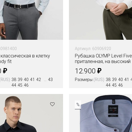
20981400
Артикул: 60906920
классическая в клетку
Рубашка OLYMP Level Five
dy fit
приталенная, на высокий
₽
₽
0
12.900
(RUS)
38
39
40
41
42
43
Размеры
(RUS)
38
39
40
41
44
45
46
44
45
46
Цвета
%