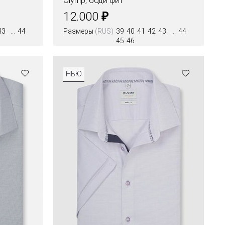
я
Olymp, боди фит
₽
12.000
43
44
Размеры
(RUS)
39
40
41
42
43
44
45
46
НЬЮ