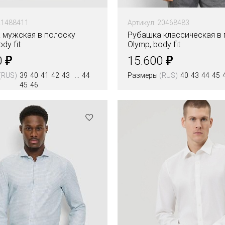
21488411
Артикул: 20468483
 мужская в полоску
Рубашка классическая в 
dy fit
Olymp, body fit
₽
₽
0
15.600
(RUS)
39
40
41
42
43
44
Размеры
(RUS)
40
43
44
45
45
46