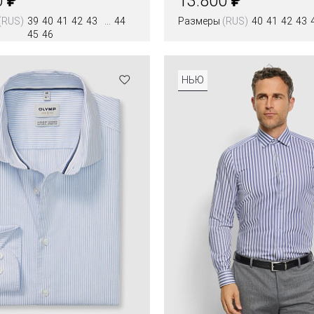
0
13.800
(RUS)
39
40
41
42
43
44
Размеры
(RUS)
40
41
42
43
45
46
Цвета
НЬЮ