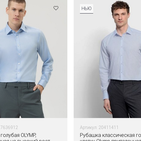
НЬЮ
07636912
Артикул: 20411411
голубая OLYMP,
Рубашка классическая го