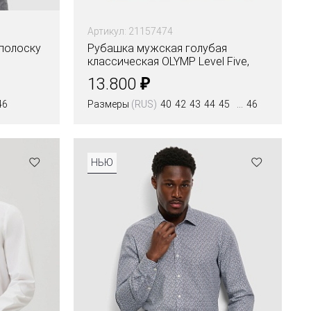
Артикул: 21157474
полоску
Рубашка мужская голубая
классическая OLYMP Level Five,
body fit
₽
13.800
46
Размеры
(RUS)
40
42
43
44
45
46
Цвета
НЬЮ