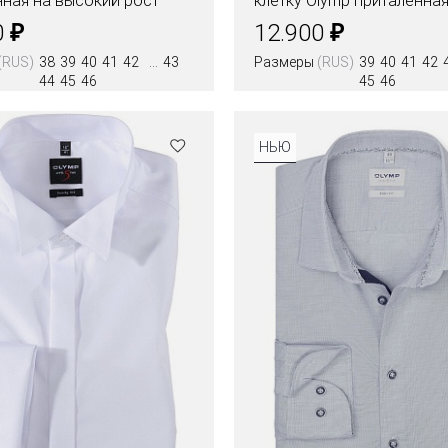
нная на высокий рост
клетку Olymp приталенна
₽
₽
0
12.900
(RUS)
38
39
40
41
42
43
Размеры
(RUS)
39
40
41
42
44
45
46
45
46
Цвета
НЬЮ