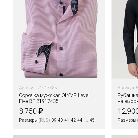
Артикул: 21917435
Артикул: 
Сорочка мужская OLYMP Level
Рубашка 
Five BF 21917435
на высо
₽
8.750
12.90
Размеры
(RUS)
39
40
41
42
44
45
Размеры
Цвета