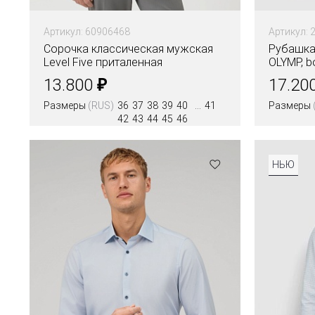
Артикул: 60906468
Артикул: 
Сорочка классическая мужская
Рубашка
Level Five приталенная
OLYMP, bo
₽
13.800
17.20
Размеры
(RUS)
36
37
38
39
40
41
Размеры
42
43
44
45
46
Цвета
НЬЮ