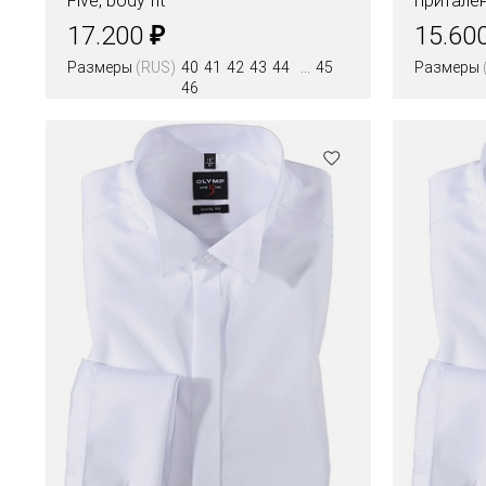
Five, body fit
притале
₽
17.200
15.60
Размеры
(RUS)
40
41
42
43
44
45
Размеры
46
Цвета