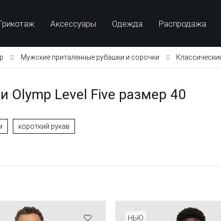
Трикотаж
Аксессуары
Одежда
Распродажа
p
Мужские приталенные рубашки и сорочки
Классически
Olymp Level Five размер 40
м
короткий рукав
НЬЮ