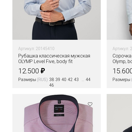
Артикул: 20145410
Артикул: 
Рубашка классическая мужская
Сорочка 
OLYMP Level Five, body fit
Olymp, bo
₽
12.500
15.60
Размеры
(RUS)
38
39
40
42
43
44
Размеры
46
Цвета