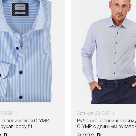
21082411
Артикул: 28103911
 классическая OLYMP
Рубашка классическая м
рукав, body fit
OLYMP с длинным рукавом
fit
₽
₽