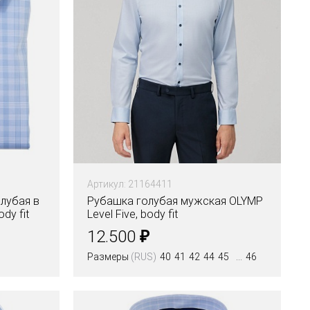
Артикул: 21164411
лубая в
Рубашка голубая мужская OLYMP
dy fit
Level Five, body fit
₽
12.500
Размеры
(RUS)
40
41
42
44
45
46
Цвета