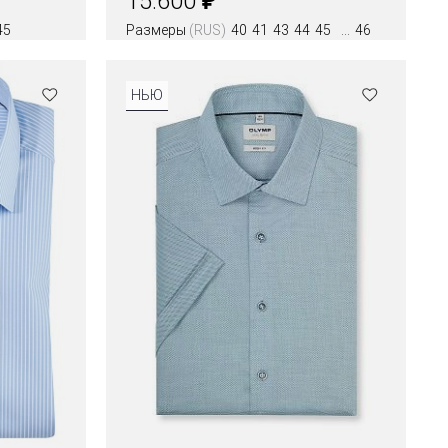
15.600
45
Размеры
(RUS)
40
41
43
44
45
46
Цвета
НЬЮ