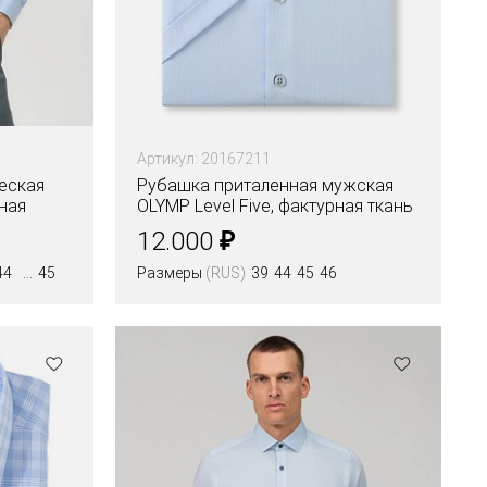
Артикул: 20167211
еская
Рубашка приталенная мужская
ная
OLYMP Level Five, фактурная ткань
₽
12.000
44
45
Размеры
(RUS)
39
44
45
46
Цвета