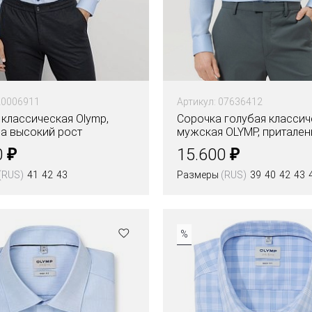
20006911
Артикул: 07636412
классическая Olymp,
Сорочка голубая классич
 на высокий рост
мужская OLYMP, притален
₽
₽
0
15.600
(RUS)
41
42
43
Размеры
(RUS)
39
40
42
43
Цвета
%