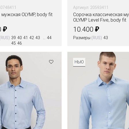
20748411
Артикул: 20593411
мужская OLYMP, body fit
Сорочка классическая м
OLYMP Level Five, body fit
₽
₽
0
10.400
(RUS)
39
40
41
42
43
44
Размеры
(RUS)
43
45
46
Цвета
НЬЮ