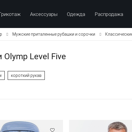
Трикотаж
Аксессуары
Одежда
Распродажа
p
Мужские приталенные рубашки и сорочки
Классически
Olymp Level Five
м
короткий рукав