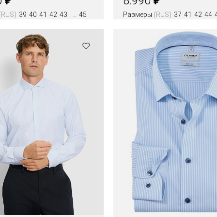
0
8.990
(RUS)
39
40
41
42
43
45
Размеры
(RUS)
37
41
42
44