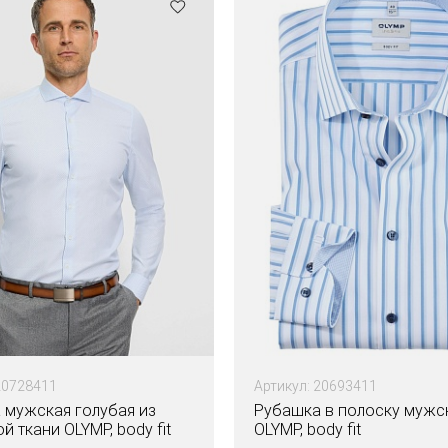
20728411
Артикул: 20693411
 мужская голубая из
Рубашка в полоску мужс
й ткани OLYMP, body fit
OLYMP, body fit