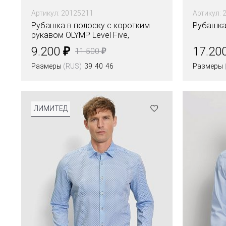
Артикул: 20125211
Артикул: 
Рубашка в полоску с коротким
Рубашка 
рукавом OLYMP Level Five,
приталенная
₽
9.200
17.20
₽
11.500
Размеры
(RUS)
39
40
46
Размеры
ЛИМИТЕД