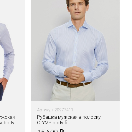
Артикул: 20977411
ужская
Рубашка мужская в полоску
, body
OLYMP, body fit
₽