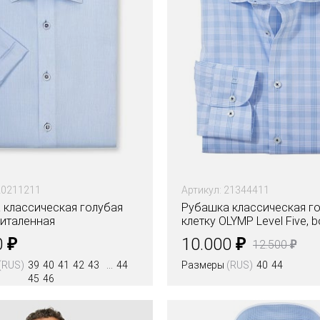
20211211
Артикул: 21344411
 классическая голубая
Рубашка классическая го
риталенная
клетку OLYMP Level Five, bo
₽
₽
0
10.000
₽
12.500
(RUS)
39
40
41
42
43
44
Размеры
(RUS)
40
44
45
46
Цвета