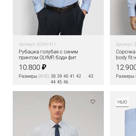
Артикул: 20341411
Артикул: 
Рубашка голубая с синим
Сорочка 
принтом OLYMP, боди фит
body fit
₽
10.800
12.90
Размеры
(RUS)
38
39
40
41
42
43
Размеры
44
45
46
Цвета
Цвета
НЬЮ