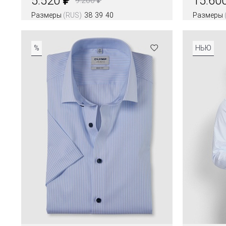
5.520
15.60
9.200
Размеры
(RUS)
38
39
40
Размеры
Цвета
Цвета
%
НЬЮ