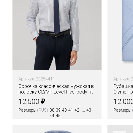
Артикул: 20254411
Артикул: 
Сорочка классическая мужская в
Рубашка
полоску OLYMP Level Five, body fit
Olymp п
₽
12.500
12.00
Размеры
(RUS)
38
39
40
41
42
43
Размеры
44
45