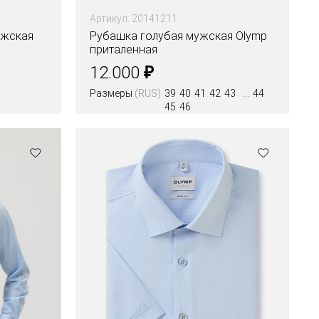
Артикул: 20141211
ужская
Рубашка голубая мужская Olymp
приталенная
₽
12.000
Размеры
(RUS)
39
40
41
42
43
44
45
46