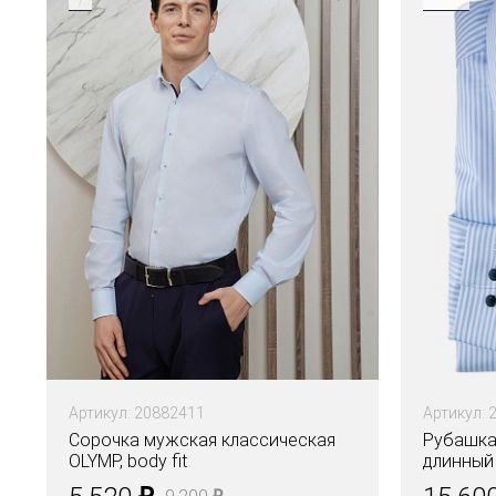
Артикул: 20882411
Артикул: 
Сорочка мужская классическая
Рубашка
OLYMP, body fit
длинный 
₽
₽