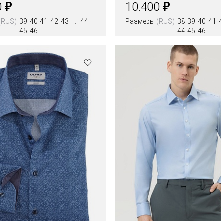
₽
₽
0
10.400
(RUS)
39
40
41
42
43
44
Размеры
(RUS)
38
39
40
41
45
46
44
45
46