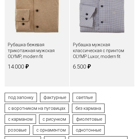
Рубашка бежевая
Рубашка мужская
трикотажная мужская
классическая с принтом
OLYMP, modern fit
OLYMP Luxor, modern fit
₽
₽
14.000
6.500
под запонку
фактурные
светлые
c воротником на пуговицах
без кармана
с карманом
с рисунком
фиолетовые
розовые
с орнаментом
однотонные