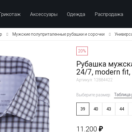
Трикотаж
Аксессуары
Одежда
Распродажа
p
Мужские полуприталенные рубашки и сорочки
Универса
20%
Рубашка мужска
24/7, modern fi
Артикул: 12884422
Таблица
Выберите размер:
39
40
43
44
₽
11.200