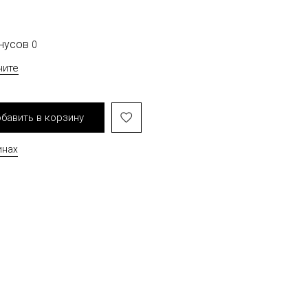
онусов
0
чите
бавить в корзину
инах