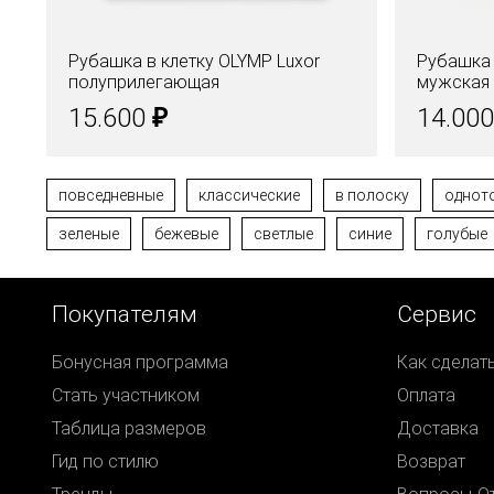
Рубашка в клетку OLYMP Luxor
Рубашка
полуприлегающая
мужская 
₽
15.600
14.00
повседневные
классические
в полоску
однот
зеленые
бежевые
светлые
синие
голубые
Покупателям
Сервис
Бонусная программа
Как сделат
Стать участником
Оплата
Таблица размеров
Доставка
Гид по стилю
Возврат