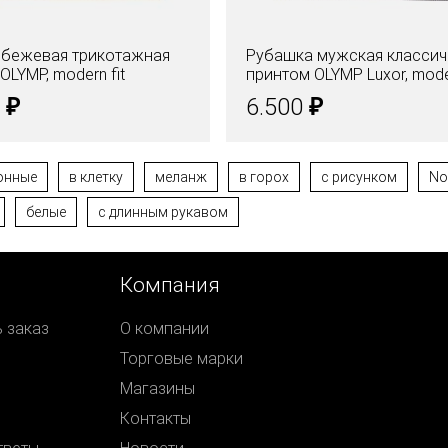
 бежевая трикотажная
Рубашка мужская классич
OLYMP, modern fit
принтом OLYMP Luxor, moder
₽
₽
0
6.500
онные
в клетку
меланж
в горох
с рисунком
No
белые
с длинным рукавом
Компания
ь заказ
О компании
Торговые марки
Магазины
Контакты