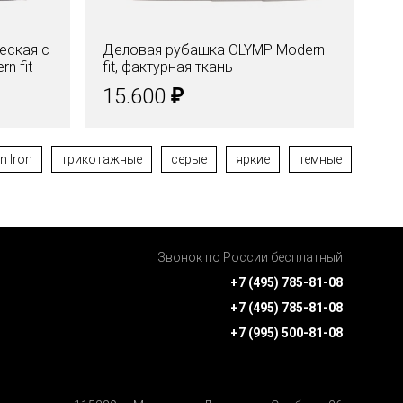
еская с
Деловая рубашка OLYMP Modern
Ру
n fit
fit, фактурная ткань
кл
₽
15.600
6
n Iron
трикотажные
серые
яркие
темные
Звонок по России бесплатный
+7 (495) 785-81-08
+7 (495) 785-81-08
+7 (995) 500-81-08