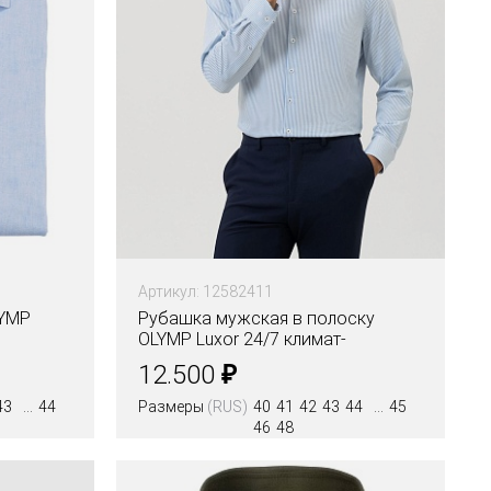
Артикул: 12582411
LYMP
Рубашка мужская в полоску
OLYMP Luxor 24/7 климат-
контроль, modern fit
₽
12.500
43
44
Размеры
(RUS)
40
41
42
43
44
45
46
48
Цвета