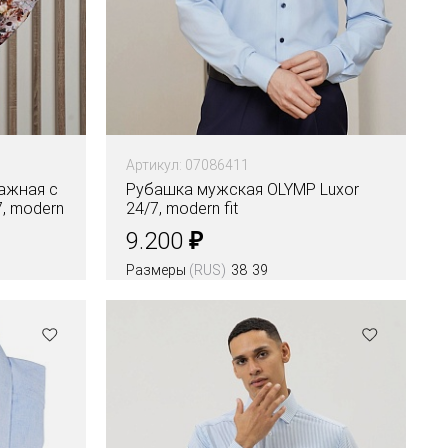
Артикул: 07086411
ажная с
Рубашка мужская OLYMP Luxor
, modern
24/7, modern fit
₽
9.200
Размеры
(RUS)
38
39
Цвета