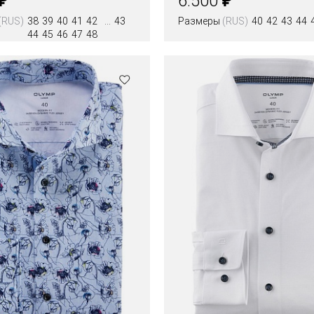
6.500
(RUS)
38
39
40
41
42
43
Размеры
(RUS)
40
42
43
44
44
45
46
47
48
Цвета