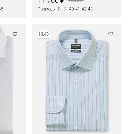
11.760
16.800
45
Размеры
(RUS)
40
41
42
43
Цвета
НЬЮ