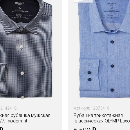
12142418
Артикул: 12073419
жная рубашка мужская
Рубашка трикотажная
7, modern fit
классическая OLYMP Luxor
modern fit
₽
₽