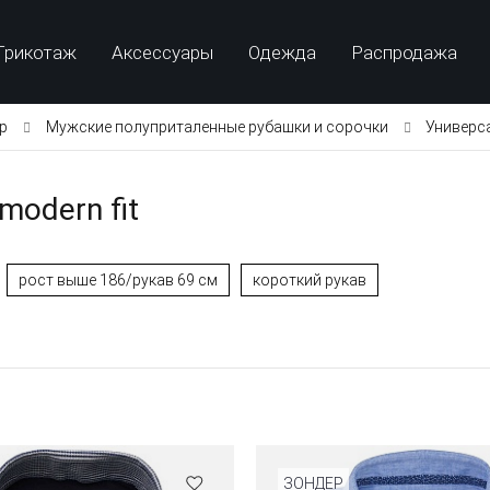
Трикотаж
Аксессуары
Одежда
Распродажа
p
Мужские полуприталенные рубашки и сорочки
Универса
odern fit
рост выше 186/рукав 69 см
короткий рукав
ЗОНДЕР