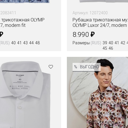
12083411
Артикул: 12072400
 трикотажная OLYMP
Рубашка трикотажная м
7, modern fit
OLYMP Luxor 24/7, modern f
₽
₽
8.990
(RUS)
40
41
43
44
48
Размеры
(RUS)
39
40
41
42
45
46
Цвета
%
ВЫГОДНО