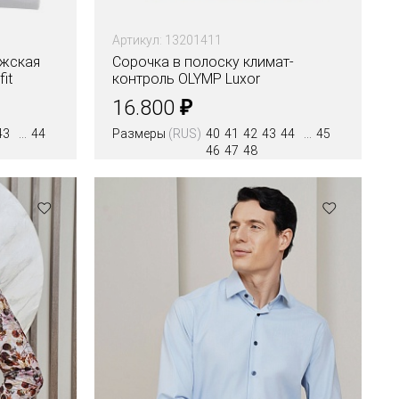
Артикул: 13201411
ужская
Сорочка в полоску климат-
it
контроль OLYMP Luxor
полуприлегающая
₽
16.800
43
44
Размеры
(RUS)
40
41
42
43
44
45
46
47
48
Цвета