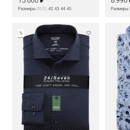
15.600
8.990
Размеры
(RUS)
42
43
44
45
Размеры
Цвета
Цвета
%