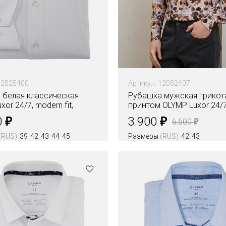
12525400
Артикул: 12082407
 белая классическая
Рубашка мужская трикот
or 24/7, modern fit,
принтом OLYMP Luxor 24/7
контроль
fit
₽
₽
0
3.900
₽
6.500
(RUS)
39
42
43
44
45
Размеры
(RUS)
42
43