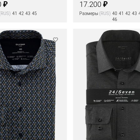
₽
₽
0
17.200
(RUS)
41
42
43
45
Размеры
(RUS)
40
41
42
43
46
Цвета