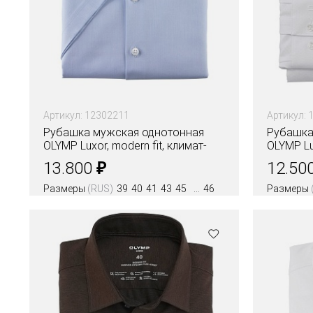
Артикул: 12302211
Артикул: 
Рубашка мужская однотонная
Рубашка
OLYMP Luxor, modern fit, климат-
OLYMP Lux
контроль
климат 
₽
13.800
12.50
Размеры
(RUS)
39
40
41
43
45
46
Размеры
Цвета
Цвета