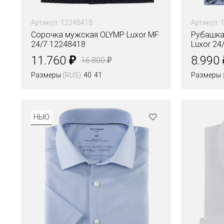
Артикул: 12248418
Артикул: 
Сорочка мужская OLYMP Luxor MF
Рубашка
24/7 12248418
Luxor 24/
₽
11.760
8.990
₽
16.800
Размеры
(RUS)
40
41
Размеры
Цвета
НЬЮ