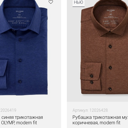
НЬЮ
12026419
Артикул: 12026428
 синяя трикотажная
Рубашка трикотажная м
OLYMP, modern fit
коричневая, modern fit