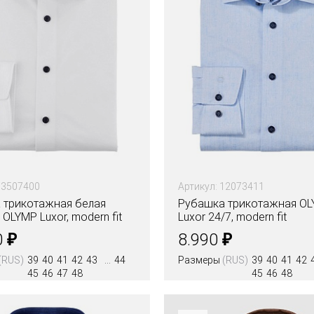
13507400
Артикул: 12073411
 трикотажная белая
Рубашка трикотажная O
OLYMP Luxor, modern fit
Luxor 24/7, modern fit
₽
₽
0
8.990
(RUS)
39
40
41
42
43
44
Размеры
(RUS)
39
40
41
42
45
46
47
48
45
46
48
Цвета