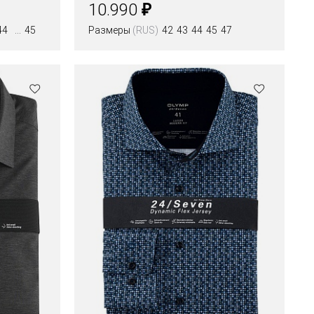
₽
10.990
44
45
Размеры
(RUS)
42
43
44
45
47
Цвета