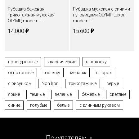
Рубашка бежевая
Рубашка мужская с синими
трикотажная мужская
пуговицами OLYMP Luxor,
OLYMP, modern fit
modern fit
₽
₽
14.000
15.600
повседневные
классические
в полоску
однотонные
в клетку
меланж
в горох
с рисунком
Non Iron
трикотажные
серые
яркие
темные
зеленые
бежевые
светлые
синие
голубые
белые
с длинным рукавом
Покупателям