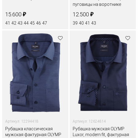
пуговицы на воротнике
₽
₽
15.600
12.500
41
42
43
44
45
46
47
39
40
41
43
Артикул: 12294418
Артикул: 12624814
Рубашка классическая
Рубашка мужская OLYMP
мужская фактурная OLYMP
Luxor, modern fit, фактурная