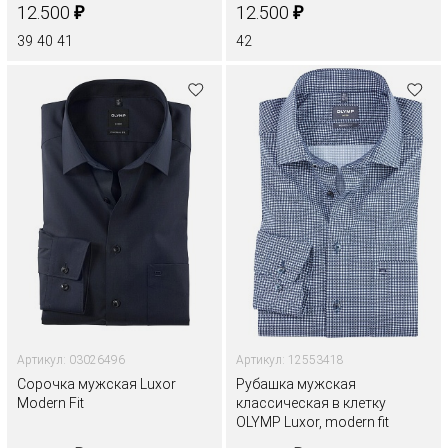
₽
₽
12.500
12.500
39
40
41
42
Артикул: 03026496
Артикул: 12553418
Сорочка мужская Luxor
Рубашка мужская
Modern Fit
классическая в клетку
OLYMP Luxor, modern fit