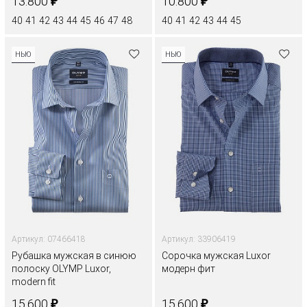
₽
₽
13.800
10.800
40
41
42
43
44
45
46
47
48
40
41
42
43
44
45
НЬЮ
НЬЮ
Артикул: 07466418
Артикул: 33906419
Рубашка мужская в синюю
Сорочка мужская Luxor
полоску OLYMP Luxor,
модерн фит
modern fit
₽
₽
15.600
15.600