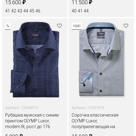
₽
₽
15.600
11.500
41
42
43
44
45
46
40
41
44
%
НЬЮ
Артикул: 12844819
Артикул: 12281918
Рубашка мужская с синим
Сорочка классическая
принтом OLYMP Luxor,
OLYMP Luxor,
modern fit, рост до 176
полуприлегающая на
высокий рост