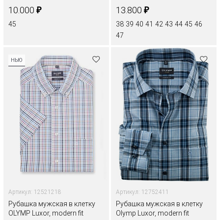
₽
₽
10.000
13.800
45
38
39
40
41
42
43
44
45
46
47
НЬЮ
Артикул: 12521218
Артикул: 12752411
Рубашка мужская в клетку
Рубашка мужская в клетку
OLYMP Luxor, modern fit
Olymp Luxor, modern fit