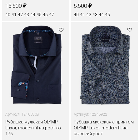
₽
₽
15.600
6.500
40
41
42
43
44
45
46
47
40
41
42
43
44
45
Артикул: 12105808
Артикул: 12245922
Рубашка мужская OLYMP
Рубашка мужская с принтом
Luxor, modern fit на рост до
OLYMP Luxor, modern fit на
176
высокий рост