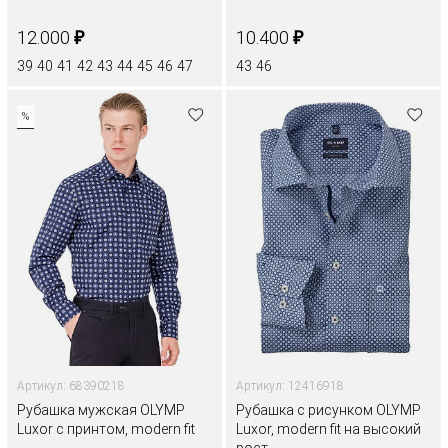
₽
₽
12.000
10.400
39
40
41
42
43
44
45
46
47
43
46
%
Артикул: 68390218
Артикул: 12416918
Рубашка мужская OLYMP
Рубашка с рисунком OLYMP
Luxor с принтом, modern fit
Luxor, modern fit на высокий
рост