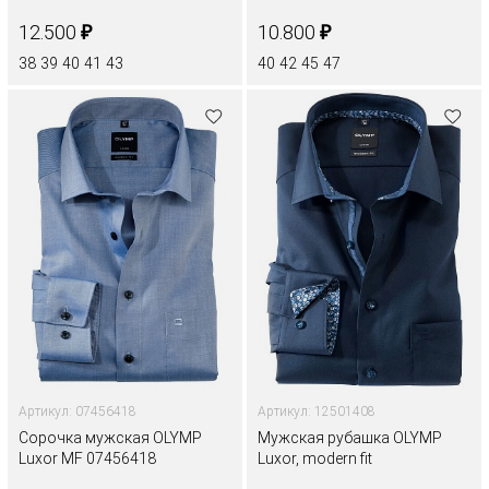
₽
₽
12.500
10.800
38
39
40
41
43
40
42
45
47
Артикул: 07456418
Артикул: 12501408
Сорочка мужская OLYMP
Мужская рубашка OLYMP
Luxor MF 07456418
Luxor, modern fit