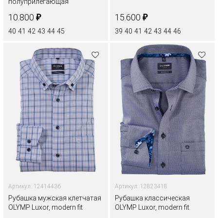
полуприлегающая
₽
₽
10.800
15.600
40
41
42
43
44
45
39
40
41
42
43
44
46
Артикул: 12414436
Артикул: 12823418
Рубашка мужская клетчатая
Рубашка классическая
OLYMP Luxor, modern fit
OLYMP Luxor, modern fit