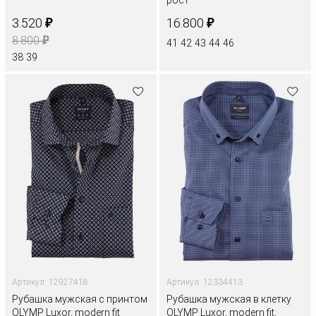
₽
₽
3.520
16.800
₽
8.800
41
42
43
44
46
38
39
Артикул: 12927418
Артикул: 12334413
Рубашка мужская с принтом
Рубашка мужская в клетку
OLYMP Luxor, modern fit
OLYMP Luxor, modern fit,