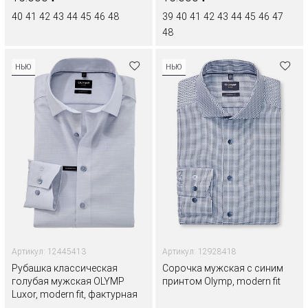
40
41
42
43
44
45
46
48
39
40
41
42
43
44
45
46
47
48
НЬЮ
НЬЮ
Артикул: 12445413
Артикул: 12928418
Рубашка классическая
Сорочка мужская с синим
голубая мужская OLYMP
принтом Olymp, modern fit
Luxor, modern fit, фактурная