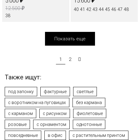
₽
₽
5.000
15.600
₽
12.500
40
41
42
43
44
45
46
47
48
38
Показать еще
1
2
Также ищут:
под запонку
фактурные
светлые
c воротником на пуговицах
без кармана
с карманом
с рисунком
фиолетовые
розовые
с орнаментом
однотонные
повседневные
в офис
с растительным принтом