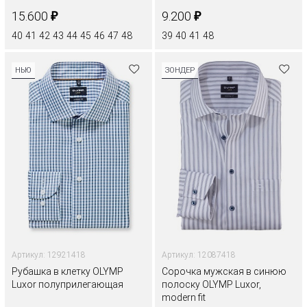
₽
₽
15.600
9.200
40
41
42
43
44
45
46
47
48
39
40
41
48
НЬЮ
ЗОНДЕР
Артикул: 12921418
Артикул: 12087418
Рубашка в клетку OLYMP
Сорочка мужская в синюю
Luxor полуприлегающая
полоску OLYMP Luxor,
modern fit