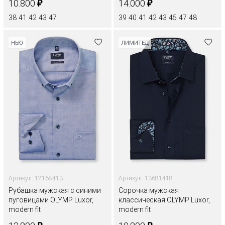
₽
₽
10.800
14.000
38
41
42
43
47
39
40
41
42
43
45
47
48
НЬЮ
ЛИМИТЕД
Артикул: 12168413
Артикул: 13681418
Рубашка мужская с синими
Сорочка мужская
пуговицами OLYMP Luxor,
классическая OLYMP Luxor,
modern fit
modern fit