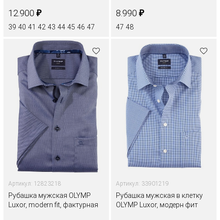
₽
₽
12.900
8.990
39
40
41
42
43
44
45
46
47
47
48
Артикул: 12823218
Артикул: 33901219
Рубашка мужская OLYMP
Рубашка мужская в клетку
Luxor, modern fit, фактурная
OLYMP Luxor, модерн фит