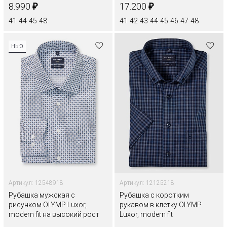
₽
₽
8.990
17.200
41
44
45
48
41
42
43
44
45
46
47
48
НЬЮ
Артикул: 12548918
Артикул: 12125218
Рубашка мужская с
Рубашка с коротким
рисунком OLYMP Luxor,
рукавом в клетку OLYMP
modern fit на высокий рост
Luxor, modern fit