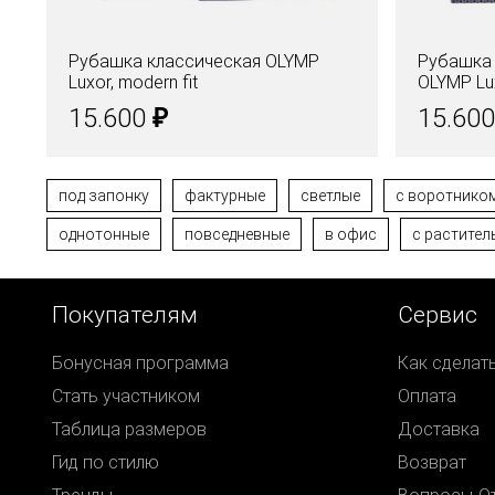
Рубашка классическая OLYMP
Рубашка 
Luxor, modern fit
OLYMP Lux
₽
15.600
15.60
под запонку
фактурные
светлые
c воротником
однотонные
повседневные
в офис
с растите
Покупателям
Сервис
Бонусная программа
Как сделат
Стать участником
Оплата
Таблица размеров
Доставка
Гид по стилю
Возврат