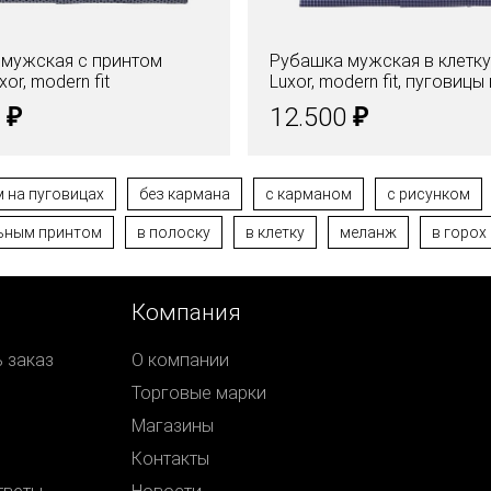
мужская с принтом
Рубашка мужская в клетк
or, modern fit
Luxor, modern fit, пуговицы
воротнике
₽
₽
0
12.500
 на пуговицах
без кармана
с карманом
с рисунком
льным принтом
в полоску
в клетку
меланж
в горох
Компания
ь заказ
О компании
Торговые марки
Магазины
Контакты