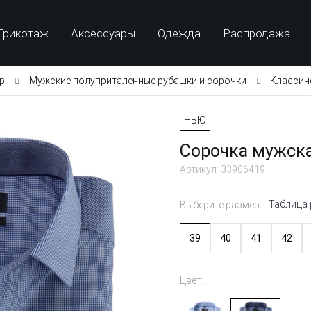
Трикотаж
Аксессуары
Одежда
Распродажа
p
Мужские полуприталенные рубашки и сорочки
Классич
НЬЮ
Сорочка мужска
Артикул: 33906419
Таблица
Выберите размер:
39
40
41
42
Цвет: