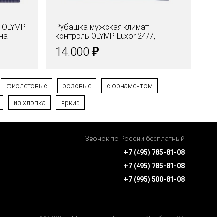
у OLYMP
Рубашка мужская климат-
Ру
 на
контроль OLYMP Luxor 24/7,
дл
modern fit
п
₽
14.000
1
фиолетовые
розовые
с орнаментом
из хлопка
яркие
Звонок по России бесплатный
+7 (495) 785-81-08
+7 (495) 785-81-08
+7 (995) 500-81-08