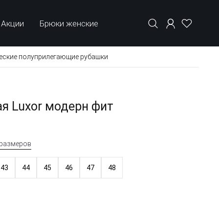
Акции
Брюки женские
еские полуприлегающие рубашки
я Luxor модерн фит
 размеров
43
44
45
46
47
48