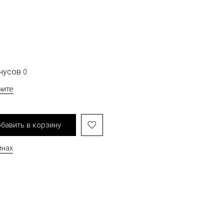
онусов
0
чите
бавить в корзину
инах