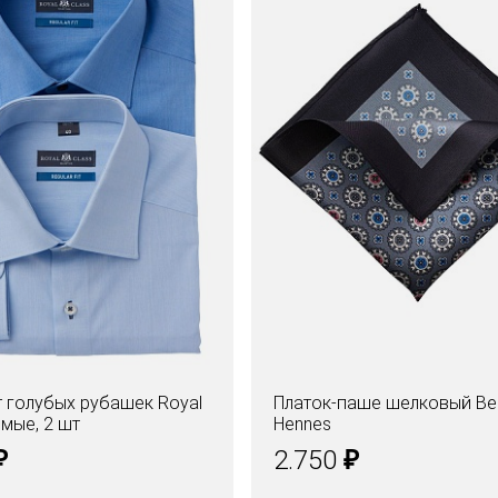
 голубых рубашек Royal
Платок-паше шелковый Be
ямые, 2 шт
Hennes
₽
₽
2.750