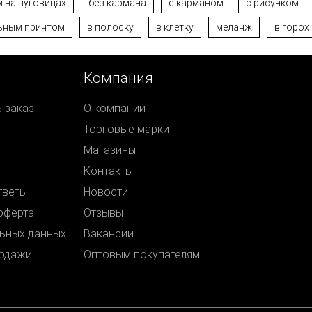
 на пуговицах
без кармана
с карманом
с рисунком
льным принтом
в полоску
в клетку
меланж
в горох
Компания
ь заказ
О компании
Торговые марки
Магазины
Контакты
тветы
Новости
оферта
Отзывы
ьных данных
Вакансии
родажи
Оптовым покупателям