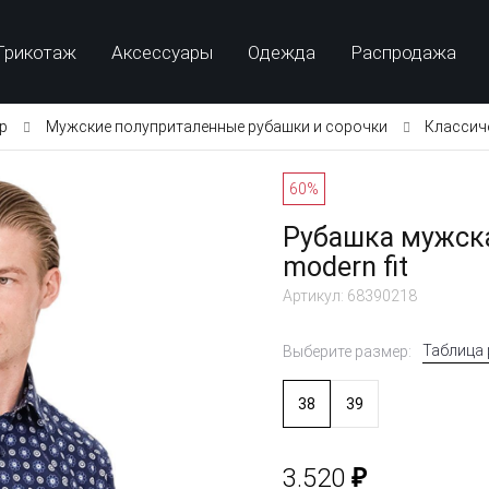
Трикотаж
Аксессуары
Одежда
Распродажа
p
Мужские полуприталенные рубашки и сорочки
Классич
60%
Рубашка мужска
modern fit
Артикул: 68390218
Таблица
Выберите размер:
38
39
₽
3.520