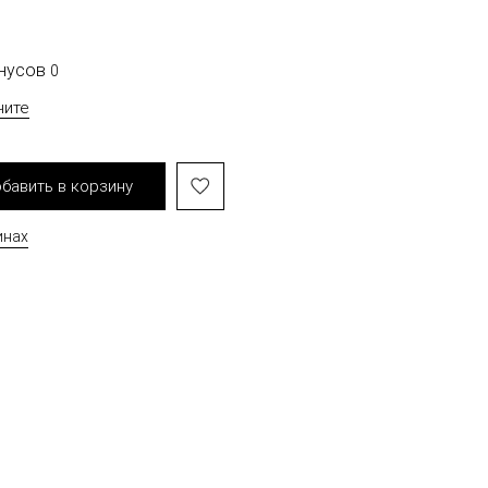
онусов
0
чите
бавить в корзину
инах