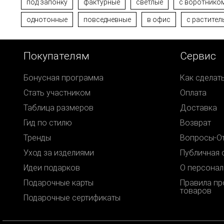
под запонку
фактурные
светлые
c воротником
однотонные
повседневные
в офис
с растите
Покупателям
Сервис
Бонусная программа
Как сделат
Стать участником
Оплата
Таблица размеров
Доставка
Гид по стилю
Возврат
Тренды
Вопросы-О
Уход за изделиями
Публичная 
Идеи подарков
О персонал
Подарочные карты
Правила п
товаров
Подарочные сертификаты