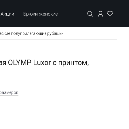
Акции
Брюки женские
еские полуприлегающие рубашки
я OLYMP Luxor с принтом,
 размеров