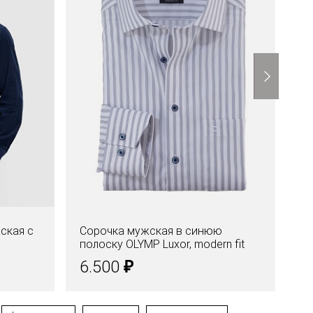
ская с
Сорочка мужская в синюю
Ру
полоску OLYMP Luxor, modern fit
Lu
во
₽
6.500
1