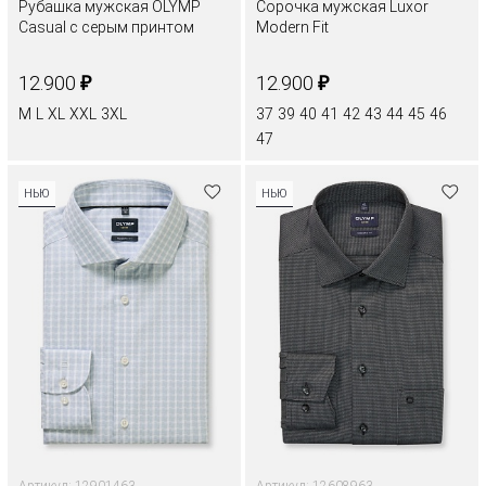
Рубашка мужская OLYMP
Сорочка мужская Luxor
Casual с серым принтом
Modern Fit
₽
₽
12.900
12.900
M
L
XL
XXL
3XL
37
39
40
41
42
43
44
45
46
47
НЬЮ
НЬЮ
Артикул: 12901463
Артикул: 12608963