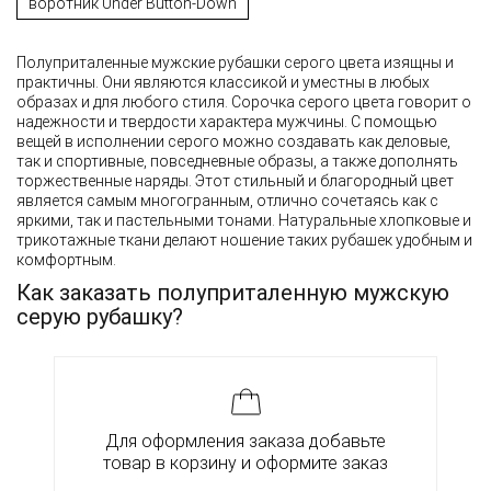
воротник Under Button-Down
Полуприталенные мужские рубашки серого цвета изящны и
практичны. Они являются классикой и уместны в любых
образах и для любого стиля. Сорочка серого цвета говорит о
надежности и твердости характера мужчины. С помощью
вещей в исполнении серого можно создавать как деловые,
так и спортивные, повседневные образы, а также дополнять
торжественные наряды. Этот стильный и благородный цвет
является самым многогранным, отлично сочетаясь как с
яркими, так и пастельными тонами. Натуральные хлопковые и
трикотажные ткани делают ношение таких рубашек удобным и
комфортным.
Как заказать полуприталенную мужскую
серую рубашку?
Для оформления заказа добавьте
товар в корзину и оформите заказ