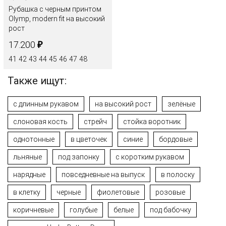
Рубашка с черным принтом
Olymp, modern fit на высокий
рост
₽
17.200
41
42
43
44
45
46
47
48
Также ищут:
с длинным рукавом
на высокий рост
зелёные
слоновая кость
стрейч
стойка воротник
однотонные
в цветочек
синие
бордовые
льняные
под запонку
с коротким рукавом
нарядные
повседневные на выпуск
в полоску
в клетку
черные
фиолетовые
розовые
коричневые
голубые
белые
под бабочку