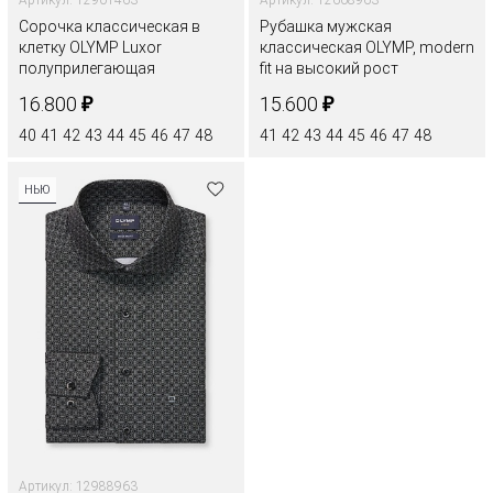
Сорочка классическая в
Рубашка мужская
клетку OLYMP Luxor
классическая OLYMP, modern
полуприлегающая
fit на высокий рост
₽
₽
16.800
15.600
40
41
42
43
44
45
46
47
48
41
42
43
44
45
46
47
48
НЬЮ
Артикул: 12988963