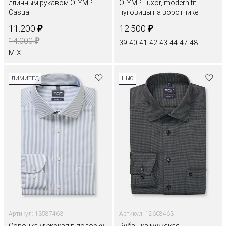
длинным рукавом OLYMP
OLYMP Luxor, modern fit,
Casual
пуговицы на воротнике
₽
₽
11.200
12.500
₽
14.000
39
40
41
42
43
44
47
48
M
XL
ЛИМИТЕД
НЬЮ
Артикул: 13587463
Артикул: 12608463