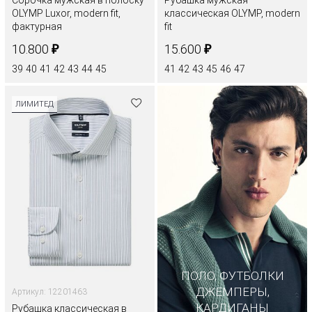
Сорочка мужская в полоску
Рубашка мужская
OLYMP Luxor, modern fit,
классическая OLYMP, modern
фактурная
fit
₽
₽
10.800
15.600
39
40
41
42
43
44
45
41
42
43
45
46
47
ЛИМИТЕД
ПОЛО, ФУТБОЛКИ
ДЖЕМПЕРЫ,
Артикул: 12201463
КАРДИГАНЫ
Рубашка классическая в