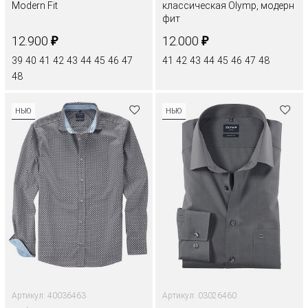
Modern Fit
классическая Olymp, модерн
фит
₽
₽
12.900
12.000
39
40
41
42
43
44
45
46
47
41
42
43
44
45
46
47
48
48
НЬЮ
НЬЮ
Артикул: 40036463
Артикул: 03026460