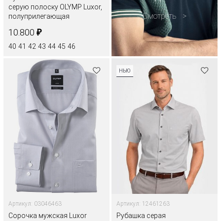
серую полоску OLYMP Luxor,
Смотреть
полуприлегающая
₽
10.800
40
41
42
43
44
45
46
НЬЮ
Артикул: 03046463
Артикул: 12461263
Сорочка мужская Luxor
Рубашка серая