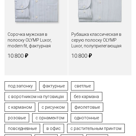
Сорочка мужская в
Рубашка классическая в
полоску OLYMP Luxor,
серую полоску OLYMP
modern fit, фактурная
Luxor, полуприлегающая
₽
₽
10.800
10.800
под запонку
фактурные
светлые
c воротником на пуговицах
без кармана
с карманом
с рисунком
фиолетовые
розовые
с орнаментом
однотонные
повседневные
в офис
с растительным принтом