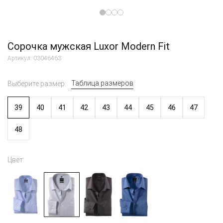
Сорочка мужская Luxor Modern Fit
Артикул: 03046463
Таблица размеров
Выберите размер:
39
40
41
42
43
44
45
46
47
48
Цвет: