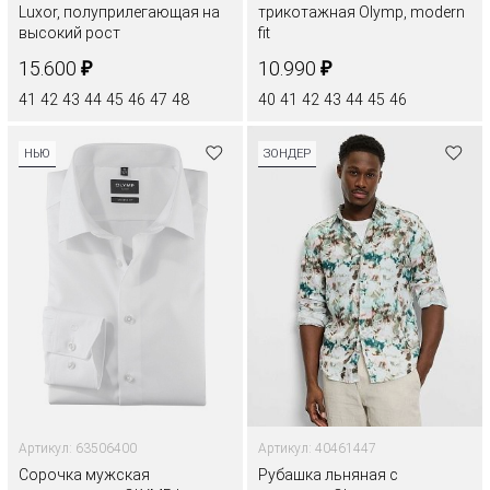
Luxor, полуприлегающая на
трикотажная Olymp, modern
высокий роcт
fit
₽
₽
15.600
10.990
41
42
43
44
45
46
47
48
40
41
42
43
44
45
46
НЬЮ
ЗОНДЕР
Артикул: 63506400
Артикул: 40461447
Сорочка мужская
Рубашка льняная с