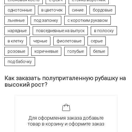
однотонные
в цветочек
синие
бордовые
льняные
под запонку
с коротким рукавом
нарядные
повседневные на выпуск
в полоску
в клетку
черные
фиолетовые
серые
розовые
коричневые
голубые
белые
под бабочку
Как заказать полуприталенную рубашку на
высокий рост?
Для оформления заказа добавьте
товар в корзину и оформите заказ