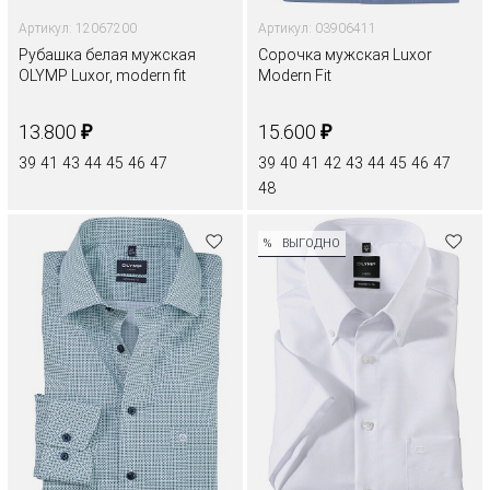
Артикул: 12067200
Артикул: 03906411
Рубашка белая мужская
Сорочка мужская Luxor
OLYMP Luxor, modern fit
Modern Fit
₽
₽
13.800
15.600
39
41
43
44
45
46
47
39
40
41
42
43
44
45
46
47
48
%
ВЫГОДНО