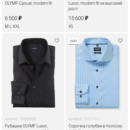
OLYMP Casual, modern fit
Luxor, modern fit на высокий
рост
₽
₽
6.500
15.600
M
L
XXL
45
НЬЮ
Артикул: 03006968
Артикул: 12221911
Рубашка OLYMP Luxor,
Сорочка голубая в полоску