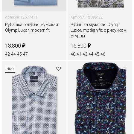
Артикул: 12577411
Артикул: 12006422
Рубашка голубая мужская
Рубашка мужская Olymp
Olymp Luxor, modern fit
Luxor, modern fit, с рисунком
огурцы
₽
₽
13.800
16.800
42
44
45
47
40
41
43
44
45
46
НЬЮ