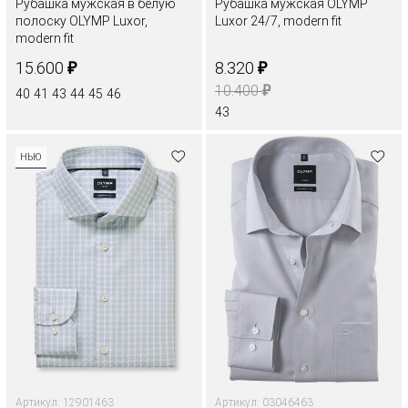
Рубашка мужская в белую
Рубашка мужская OLYMP
полоску OLYMP Luxor,
Luxor 24/7, modern fit
modern fit
₽
₽
15.600
8.320
₽
10.400
40
41
43
44
45
46
43
НЬЮ
Артикул: 12901463
Артикул: 03046463