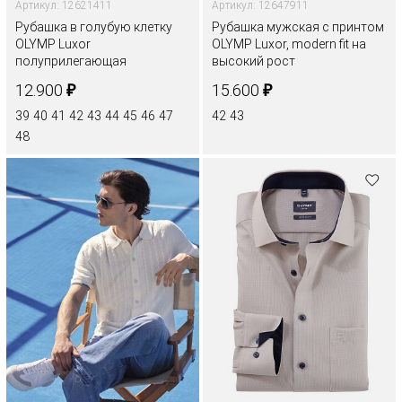
Артикул: 12621411
Артикул: 12647911
Рубашка в голубую клетку
Рубашка мужская с принтом
OLYMP Luxor
OLYMP Luxor, modern fit на
полуприлегающая
высокий рост
₽
₽
12.900
15.600
39
40
41
42
43
44
45
46
47
42
43
48