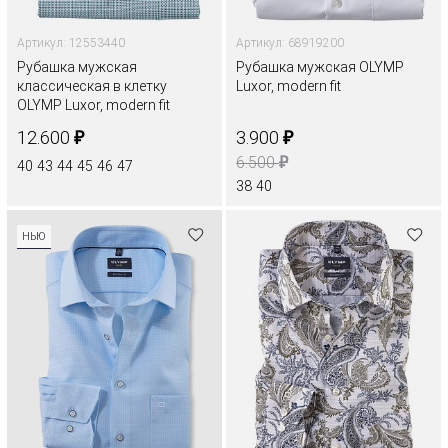
Артикул: 12553440
Артикул: 68919200
Рубашка мужская
Рубашка мужская OLYMP
классическая в клетку
Luxor, modern fit
OLYMP Luxor, modern fit
₽
₽
12.600
3.900
₽
6.500
40
43
44
45
46
47
38
40
НЬЮ