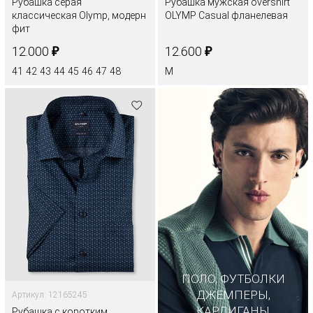
Рубашка серая
Рубашка мужская overshirt
классическая Olymp, модерн
OLYMP Casual фланелевая
фит
₽
₽
12.000
12.600
41
42
43
44
45
46
47
48
M
ПОЛО, ФУТБОЛКИ
ДЖЕМПЕРЫ,
Артикул: 12165245
КАРДИГАНЫ
Рубашка с коротким