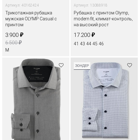
Артикул: 40162424
Артикул: 13088918
Трикотажная рубашка
Рубашка с принтом Olymp,
мужская OLYMP Casual с
modern fit, климат-контроль,
принтом
на высокий рост
₽
₽
3.900
17.200
₽
6.500
41
43
44
45
46
M
ЗОНДЕР