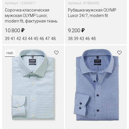
Артикул: 12493411
Артикул: 07086400
Сорочка классическая
Рубашка мужская OLYMP
мужская OLYMP Luxor,
Luxor 24/7, modern fit
modern fit, фактурная ткань
₽
₽
10.800
9.200
39
41
42
43
44
45
46
47
48
38
39
43
46
48
НЬЮ