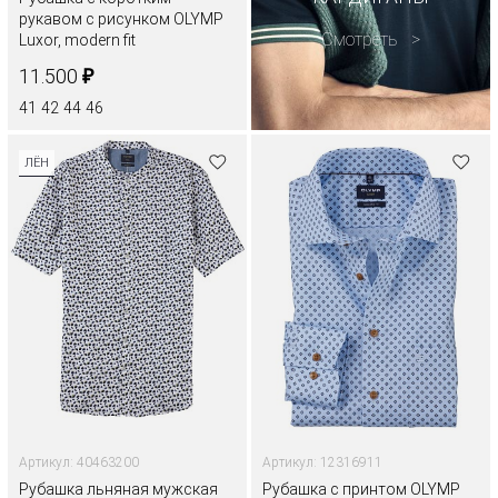
рукавом с рисунком OLYMP
Смотреть
Luxor, modern fit
₽
11.500
41
42
44
46
ЛЁН
Артикул: 40463200
Артикул: 12316911
Рубашка льняная мужская
Рубашка с принтом OLYMP