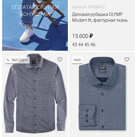
ОПЛАТА ПОКУПКИ
Артикул: 04006422
БОНУСАМИ
Деловая рубашка OLYMP
Modern fit, фактурная ткань
Смотреть
₽
15.600
43
44
45
46
%
ВЫГОДНО
НЬЮ