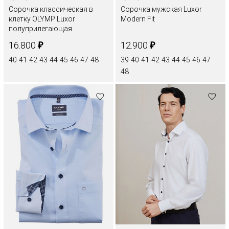
Сорочка классическая в
Сорочка мужская Luxor
клетку OLYMP Luxor
Modern Fit
полуприлегающая
₽
₽
16.800
12.900
40
41
42
43
44
45
46
47
48
39
40
41
42
43
44
45
46
47
48