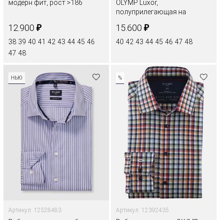
модерн фит, рост >186
OLYMP Luxor,
полуприлегающая на
высокий рост
₽
₽
12.900
15.600
38
39
40
41
42
43
44
45
46
40
42
43
44
45
46
47
48
47
48
НЬЮ
%
Артикул: 12528483
Артикул: 12392435