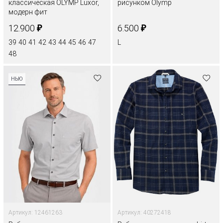
классическая OLYMP Luxor,
рисунком Olymp
модерн фит
₽
₽
12.900
6.500
39
40
41
42
43
44
45
46
47
L
48
НЬЮ
Артикул: 12461263
Артикул: 40272418