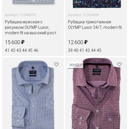
Артикул: 12548918
Артикул: 12363495
Рубашка мужская с
Рубашка трикотажная
рисунком OLYMP Luxor,
OLYMP Luxor 24/7, modern fit
modern fit на высокий рост
₽
₽
15.600
12.600
41
42
43
44
45
46
39
40
41
42
44
45
ЗОНДЕР