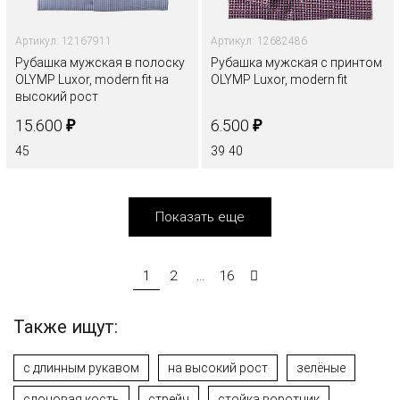
Артикул: 12167911
Артикул: 12682486
Рубашка мужская в полоску
Рубашка мужская с принтом
OLYMP Luxor, modern fit на
OLYMP Luxor, modern fit
высокий рост
₽
₽
15.600
6.500
45
39
40
Показать еще
1
2
...
16
Также ищут:
с длинным рукавом
на высокий рост
зелёные
слоновая кость
стрейч
стойка воротник