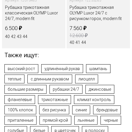
Артикул: 12073485
Артикул: 12233285
Рубашка трикотажная
Рубашка трикотажная
классическая OLYMP Luxor
OLYMP Luxor 24/7 с
24/7, modern fit
рисунком горох, modern fit
₽
₽
6.500
7.560
₽
12.600
40
42
43
44
40
41
44
Также ищут:
высокий рост
удлинённый рукав
шампань
теплые
с длинным рукавом
лиоцелл
большие размеры
рубашки 24/7
джинсовые
фланелевые
трикотажные
климат контроль
100% хлопок
без рисунка
синие
брендовые
приталенные
прямой крой
льняные
черные
голубые
белые
в цветочек
в полоску