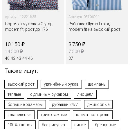
Артикул: 12321835
Артикул: 05106911
Сорочка мужская Olymp,
Рубашка Olymp Luxor,
modern fit, рост до 176
modern fit на высокий рост
₽
₽
10.150
3.750
₽
₽
14.500
7.500
40
42
43
44
46
37
Также ищут:
высокий рост
удлинённый рукав
шампань
теплые
с длинным рукавом
лиоцелл
большие размеры
рубашки 24/7
джинсовые
фланелевые
трикотажные
климат контроль
100% хлопок
без рисунка
синие
брендовые