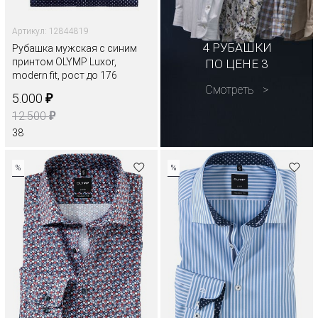
Артикул: 12844819
4 РУБАШКИ
Рубашка мужская с синим
принтом OLYMP Luxor,
ПО ЦЕНЕ 3
modern fit, рост до 176
Смотреть
₽
5.000
₽
12.500
38
%
%