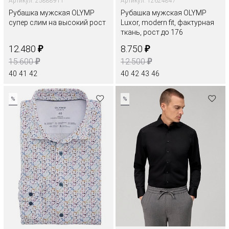
Артикул: 25888911
Артикул: 12624847
Рубашка мужская OLYMP
Рубашка мужская OLYMP
супер слим на высокий рост
Luxor, modern fit, фактурная
ткань, рост до 176
₽
₽
12.480
8.750
₽
₽
15.600
12.500
40
41
42
40
42
43
46
%
%