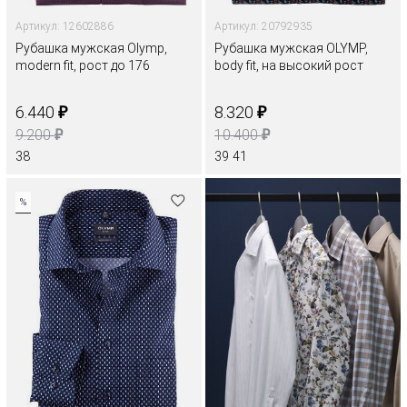
Артикул: 12602886
Артикул: 20792935
Рубашка мужская Olymp,
Рубашка мужская OLYMP,
modern fit, рост до 176
body fit, на высокий рост
₽
₽
6.440
8.320
₽
₽
9.200
10.400
38
39
41
%