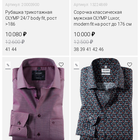
Артикул: 20003900
Артикул: 13224869
Рубашка трикотажная
Сорочка классическая
OLYMP 24/7 body fit, рост
мужская OLYMP Luxor,
>186
modern fit на рост до 176 см
₽
₽
10.080
10.000
₽
₽
12.600
12.500
41
44
38
39
41
42
46
%
%