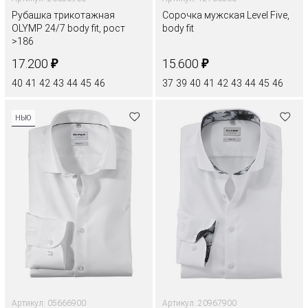
Рубашка трикотажная
Сорочка мужская Level Five,
OLYMP 24/7 body fit, рост
body fit
>186
₽
₽
17.200
15.600
40
41
42
43
44
45
46
37
39
40
41
42
43
44
45
46
НЬЮ
Артикул: 05666900
Артикул: 20967900