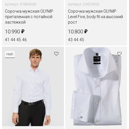
Артикул: 07686500
Артикул: 20425900
Сорочка мужская OLYMP
Сорочка мужская OLYMP
приталенная с потайной
Level Five, body fit на высокий
застежкой
рост
₽
₽
10.990
10.800
41
44
45
46
43
44
45
НЬЮ