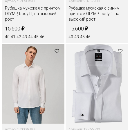
Артикул: 20508900
Артикул: 20787900
Рубашка мужская с принтом
Рубашка мужская с синим
OLYMP, body fit, на высокий
принтом OLYMP, body fit на
рост
высокий рост
₽
₽
15.600
15.600
40
41
42
43
44
45
46
40
43
45
46
Артикул: 20086900
Артикул: 12766500