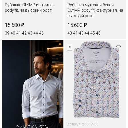
Рубашка OLYMP из твила,
Рубашка мужская белая
body fit, на высокий рост
OLYMP, body fit, фактурная, на
высокий рост
₽
₽
15.600
15.600
39
40
41
42
43
44
46
40
41
43
44
45
46
%
Артикул: 20003900
СКИДКА 50%