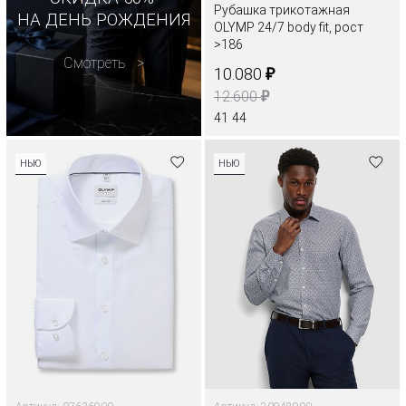
Рубашка трикотажная
НА ДЕНЬ РОЖДЕНИЯ
OLYMP 24/7 body fit, рост
>186
Смотреть
₽
10.080
₽
12.600
41
44
НЬЮ
НЬЮ