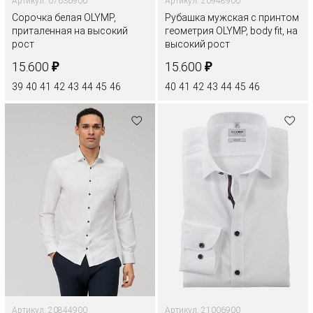
Артикул: 07636900
Артикул: 20948900
Сорочка белая OLYMP,
Рубашка мужская с принтом
приталенная на высокий
геометрия OLYMP, body fit, на
рост
высокий рост
₽
₽
15.600
15.600
39
40
41
42
43
44
45
46
40
41
42
43
44
45
46
Артикул: 20844900
Артикул: 21006900