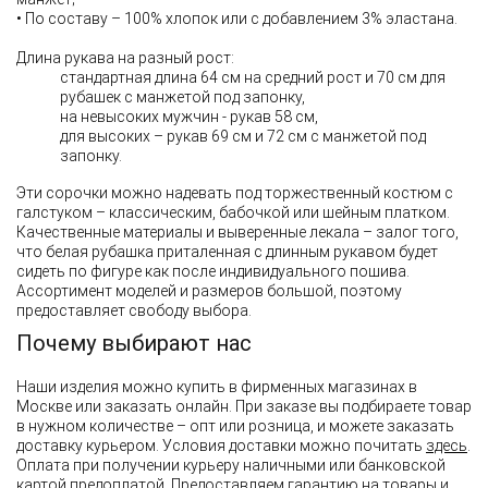
• По составу – 100% хлопок или с добавлением 3% эластана.
Длина рукава на разный рост:
стандартная длина 64 см на средний рост и 70 см для
рубашек с манжетой под запонку,
на невысоких мужчин - рукав 58 см,
для высоких – рукав 69 см и 72 см с манжетой под
запонку.
Эти сорочки можно надевать под торжественный костюм с
галстуком – классическим, бабочкой или шейным платком.
Качественные материалы и выверенные лекала – залог того,
что белая рубашка приталенная с длинным рукавом будет
сидеть по фигуре как после индивидуального пошива.
Ассортимент моделей и размеров большой, поэтому
предоставляет свободу выбора.
Почему выбирают нас
Наши изделия можно купить в фирменных магазинах в
Москве или заказать онлайн. При заказе вы подбираете товар
в нужном количестве – опт или розница, и можете заказать
доставку курьером. Условия доставки можно почитать
здесь
.
Оплата при получении курьеру наличными или банковской
картой предоплатой. Предоставляем гарантию на товары и