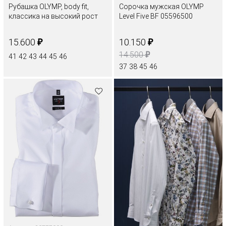
Рубашка OLYMP, body fit,
Сорочка мужская OLYMP
классика на высокий рост
Level Five BF 05596500
₽
₽
15.600
10.150
₽
14.500
41
42
43
44
45
46
37
38
45
46