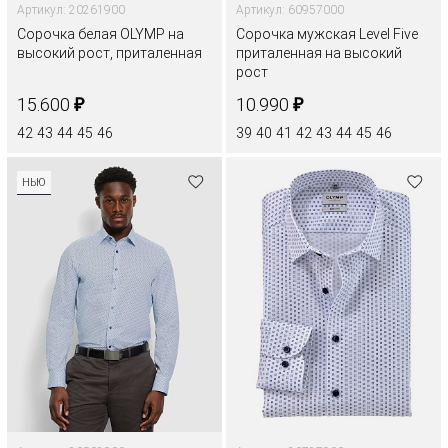
Артикул: 20261900
Артикул: 60957000
Сорочка белая OLYMP на
Сорочка мужская Level Five
высокий рост, приталенная
приталенная на высокий
рост
₽
₽
15.600
10.990
42
43
44
45
46
39
40
41
42
43
44
45
46
НЬЮ