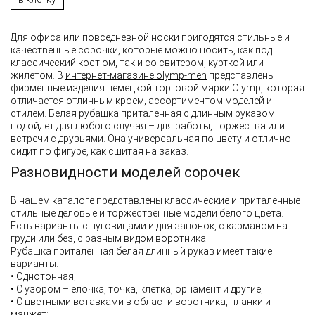
Для офиса или повседневной носки пригодятся стильные и
качественные сорочки, которые можно носить, как под
классический костюм, так и со свитером, курткой или
жилетом. В
интернет-магазине olymp-men
представлены
фирменные изделия немецкой торговой марки Olymp, которая
отличается отличным кроем, ассортиментом моделей и
стилем. Белая рубашка приталенная с длинным рукавом
подойдет для любого случая – для работы, торжества или
встречи с друзьями. Она универсальная по цвету и отлично
сидит по фигуре, как сшитая на заказ.
Разновидности моделей сорочек
В
нашем каталоге
представлены классические и приталенные
стильные деловые и торжественные модели белого цвета.
Есть варианты с пуговицами и для запонок, с карманом на
груди или без, с разным видом воротника.
Рубашка приталенная белая длинный рукав имеет такие
варианты:
• Однотонная;
• С узором – елочка, точка, клетка, орнамент и другие;
• С цветными вставками в области воротника, планки и
манжет;