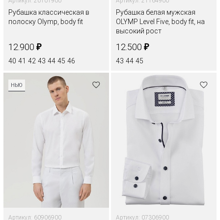
Артикул: 20101900
Артикул: 21164900
Рубашка классическая в
Рубашка белая мужская
полоску Olymp, body fit
OLYMP Level Five, body fit, на
высокий рост
₽
₽
12.900
12.500
40
41
42
43
44
45
46
43
44
45
НЬЮ
Артикул: 60906900
Артикул: 07306900