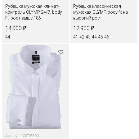
Рубашка мужская климат-
Рубашка классическая
контроль OLYMP 24/7, body
мужская OLYMP, body fit на
fit, рост выше 186
высокий рост
₽
₽
14.000
12.900
44
41
42
43
44
45
46
Артикул: 30776500