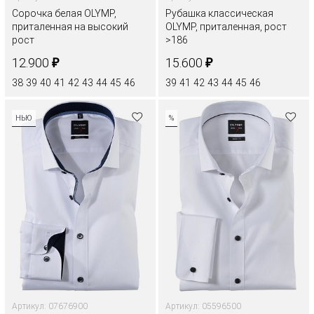
Сорочка белая OLYMP,
Рубашка классическая
приталенная на высокий
OLYMP, приталенная, рост
рост
>186
₽
₽
12.900
15.600
38
39
40
41
42
43
44
45
46
39
41
42
43
44
45
46
НЬЮ
%
Артикул: 07676900
Артикул: 05596500