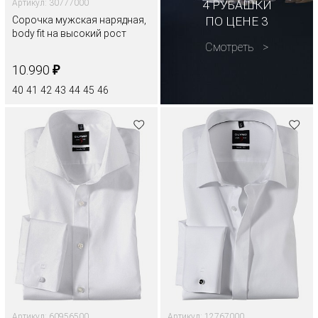
Артикул: 30777000
4 РУБАШКИ
Сорочка мужская нарядная,
ПО ЦЕНЕ 3
body fit на высокий рост
Смотреть
₽
10.990
40
41
42
43
44
45
46
Артикул: 60956500
Артикул: 12767000