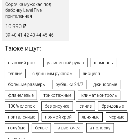
Сорочка мужская под
бабочку Level Five
приталенная
₽
10.990
39
40
41
42
43
44
45
46
Также ищут:
высокий рост
удлинённый рукав
шампань
теплые
с длинным рукавом
лиоцелл
большие размеры
рубашки 24/7
джинсовые
фланелевые
трикотажные
климат контроль
100% хлопок
без рисунка
синие
брендовые
приталенные
прямой крой
льняные
черные
голубые
белые
в цветочек
в полоску
в клетку