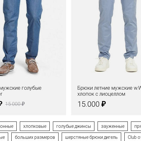
мужские голубые
Брюки летние мужские w.W
r
хлопок с лиоцеллом
₽
₽
15.000
₽
15.000
тонные
хлопковые
голубые джинсы
зауженные
пр
ые
больших размеров
шерстяные брюки дигель
Club o