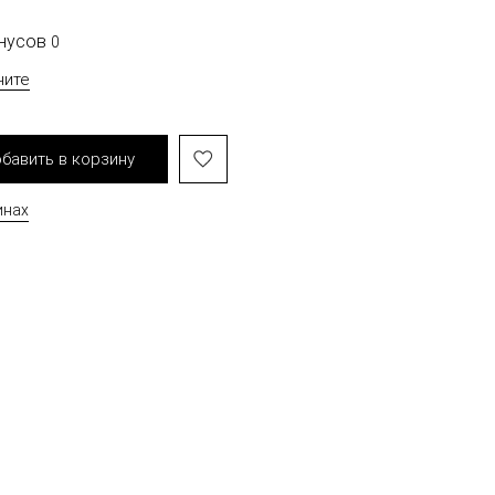
онусов
0
чите
бавить в корзину
инах