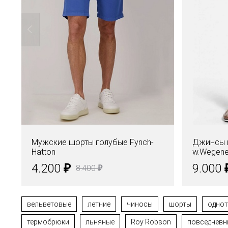
Мужские шорты голубые Fynch-
Джинсы 
Hatton
w.Wegene
₽
4.200
9.000
₽
8.400
вельветовые
летние
чиносы
шорты
одно
термобрюки
льняные
Roy Robson
повседневн