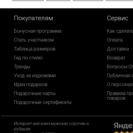
Покупателям
Сервис
Бонусная программа
Как сделат
Стать участником
Оплата
Таблица размеров
Доставка
Гид по стилю
Возврат
Тренды
Вопросы-О
Уход за изделиями
Публичная 
Идеи подарков
О персонал
Подарочные карты
Правила п
товаров
Подарочные сертификаты
Интернет-магазин мужских сорочек и
рубашек