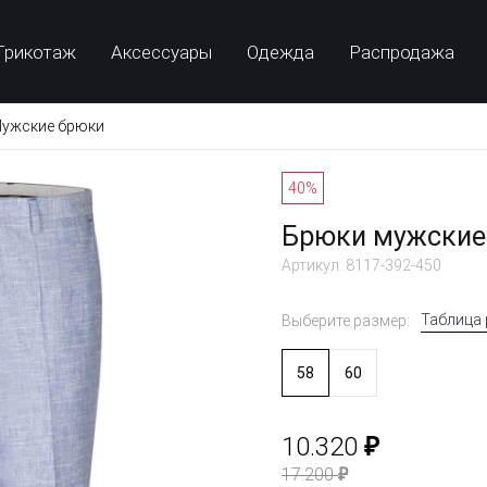
Трикотаж
Аксессуары
Одежда
Распродажа
ужские брюки
40%
Брюки мужские 
Артикул: 8117-392-450
Таблица
Выберите размер:
58
60
₽
10.320
₽
17.200