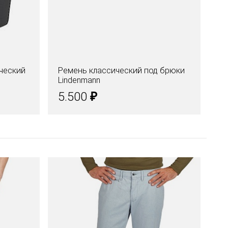
ческий
Ремень классический под брюки
Ре
Lindenmann
ав
₽
5.500
5