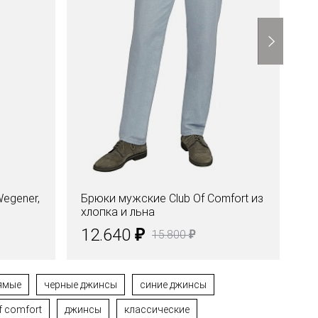
egener,
Брюки мужские Club Of Comfort из
Бр
хлопка и льна
17
₽
12.640
7
₽
15.800
ямые
черные джинсы
синие джинсы
f comfort
джинсы
классические