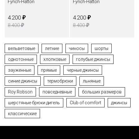
Fynch-Hatton
Fynch-Hatton
₽
₽
4.200
4.200
₽
₽
8.400
8.400
вельветовые
летние
чиносы
шорты
однотонные
хлопковые
голубые джинсы
зауженные
прямые
черные джинсы
синие джинсы
термобрюки
льняные
Roy Robson
повседневные
больших размеров
шерстяные брюки дигель
Club of comfort
джинсы
классические