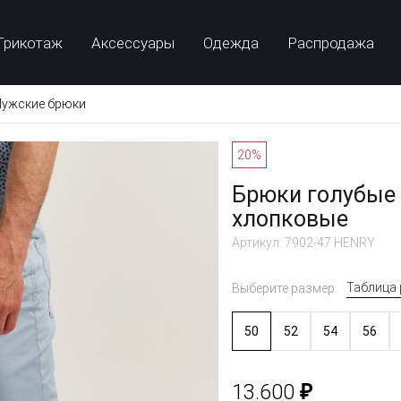
Трикотаж
Аксессуары
Одежда
Распродажа
ужские брюки
20%
Брюки голубые 
хлопковые
Артикул: 7902-47 HENRY
Таблица
Выберите размер:
50
52
54
56
₽
13.600