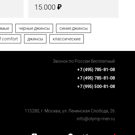
₽
15.000
1
ямые
черные джинсы
синие джинсы
f comfort
джинсы
классические
Звонок по России бесплатный
+7 (495) 785-81-08
+7 (495) 785-81-08
+7 (995) 500-81-08
115280, г. Москва, ул. Ленинская Cлобода, 26
info@olymp-men.ru