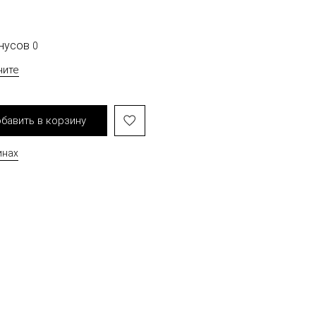
онусов
0
чите
бавить в корзину
инах