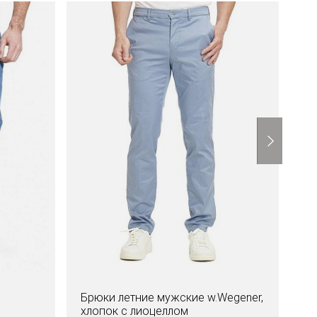
Брюки летние мужские w.Wegener,
Д
хлопок с лиоцеллом
58