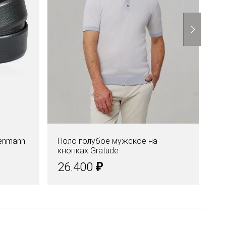
enmann
Поло голубое мужское на
Ре
кнопках Gratude
ти
₽
26.400
5