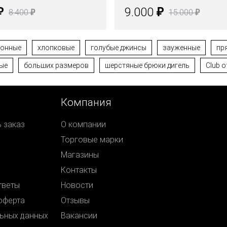
₽
₽
9.000
₽
₽
8.400
15.000
тонные
хлопковые
голубые джинсы
зауженные
пр
ые
больших размеров
шерстяные брюки дигель
Club o
Компания
ь заказ
О компании
Торговые марки
Магазины
Контакты
тветы
Новости
оферта
Отзывы
ьных данных
Вакансии