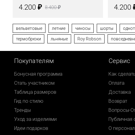
₽
4.200
4.200
₽
8.400
вельветовые
летние
чиносы
шорты
одно
термобрюки
льняные
Roy Robson
повседневн
Покупателям
Сервис
Бонусная программа
Как сделат
Стать участником
Оплата
Таблица размеров
Доставка
Гид по стилю
Возврат
Тренды
Вопросы-О
Уход за изделиями
Публичная 
Идеи подарков
О персонал