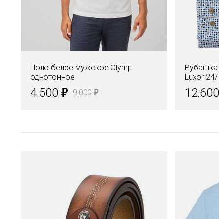
Поло белое мужское Olymp
Рубашка
однотонное
Luxor 24/
₽
4.500
12.60
₽
9.000