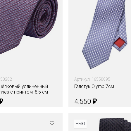
450202
Артикул: 16550095
 шёлковый удлиненный
Галстук Olymp 7см
nnes c принтом, 8,5 см
₽
₽
4.550
Цвета
НЬЮ