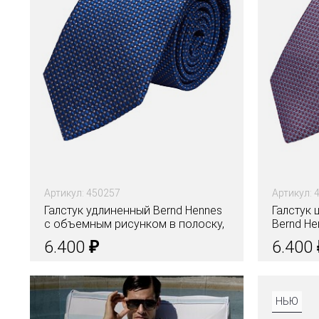
Артикул: 450257
Артикул: 
Галстук удлиненный Bernd Hennes
Галстук
c объемным рисунком в полоску,
Bernd He
8,5 см
₽
6.400
6.400
НЬЮ