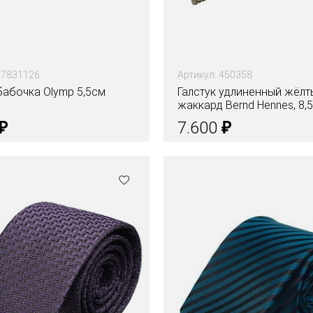
17831126
Артикул: 450358
бабочка Olymp 5,5см
Галстук удлиненный жёлт
жаккард Bernd Hennes, 8,
₽
₽
7.600