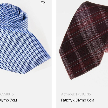
16550015
Артикул: 17518135
Olymp 7см
Галстук Olymp 6см