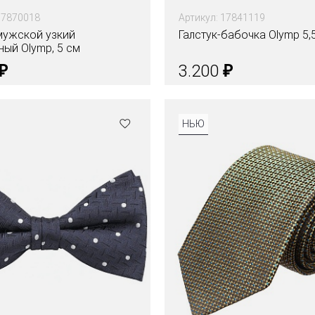
17870018
Артикул: 17841119
мужской узкий
Галстук-бабочка Olymp 5,
ый Olymp, 5 см
₽
₽
3.200
Цвета
НЬЮ