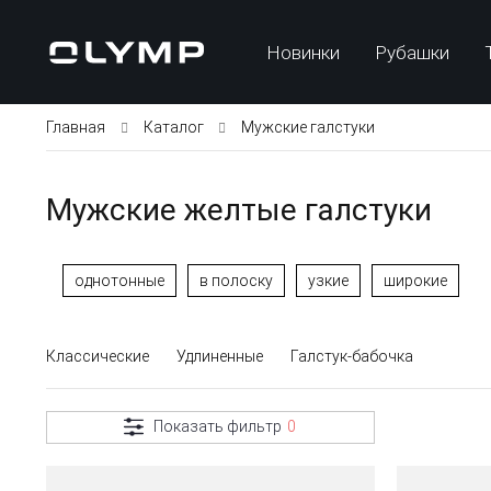
Новинки
Рубашки
Главная
Каталог
Мужские галстуки
Мужские желтые галстуки
однотонные
в полоску
узкие
широкие
Классические
Удлиненные
Галстук-бабочка
Показать фильтр
0