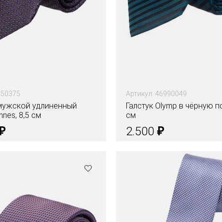
450375
Артикул: 46990049
 мужской удлиненный
Галстук Olymp в чёрную п
nnes, 8,5 см
см
₽
₽
2.500
Цвета