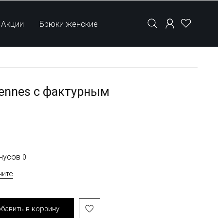
Акции
Брюки женские
Hennes с фактурным
онусов
0
чите
бавить в корзину