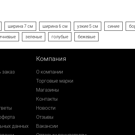
ширина 7 см
ширина 6 см
узкие 5 см
синие
бо
ичневые
зеленые
голубые
бежевые
Компания
ь заказ
О компании
Торговые марки
Магазины
Контакты
тветы
Новости
оферта
Отзывы
ьных данных
Вакансии