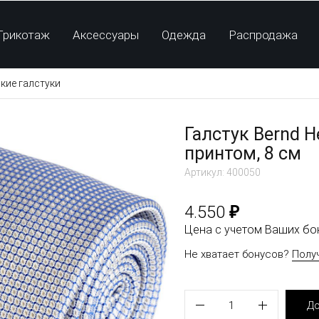
Трикотаж
Аксессуары
Одежда
Распродажа
кие галстуки
Галстук Bernd 
принтом, 8 см
Артикул: 400050
₽
4.550
Цена с учетом Ваших б
Не хватает бонусов?
Полу
1
До