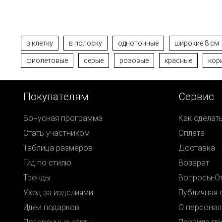
в клетку
в полоску
однотонные
широкие 8 см
фиолетовые
серые
розовые
красные
кор
Покупателям
Сервис
Бонусная программа
Как сделат
Стать участником
Оплата
Таблица размеров
Доставка
Гид по стилю
Возврат
Тренды
Вопросы-О
Уход за изделиями
Публичная 
Идеи подарков
О персонал