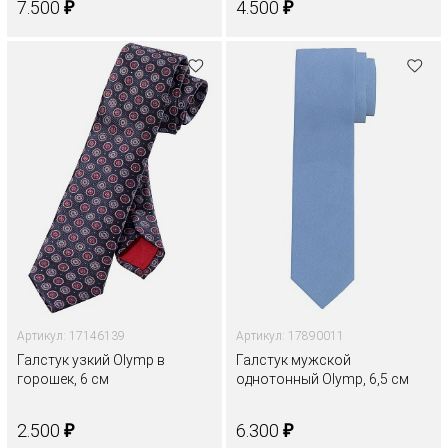
₽
₽
7.500
4.500
Артикул: 17146139
Артикул: 17890011
Галстук узкий Olymp в
Галстук мужской
горошек, 6 см
однотонный Olymp, 6,5 см
₽
₽
2.500
6.300