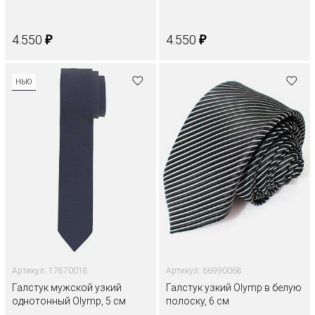
₽
₽
4.550
4.550
НЬЮ
Артикул: 17870018
Артикул: 66990068
Галстук мужской узкий
Галстук узкий Olymp в белую
однотонный Olymp, 5 см
полоску, 6 см