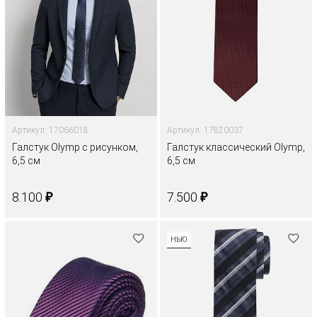
Артикул: 17066018
Артикул: 17820037
Галстук Olymp с рисунком,
Галстук классический Olymp,
6,5 см
6,5 см
₽
₽
8.100
7.500
НЬЮ