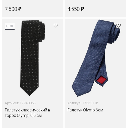
₽
₽
7.500
4.550
НЬЮ
Артикул: 17940068
Артикул: 17563118
Галстук классический в
Галстук Olymp 6см
горох Olymp, 6,5 см