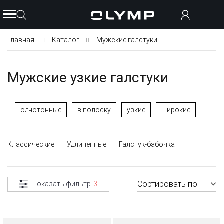
Главная
Каталог
Мужские галстуки
Мужские узкие галстуки
однотонные
в полоску
узкие
широкие
Классические
Удлиненные
Галстук-бабочка
Сортировать по
Показать фильтр
3