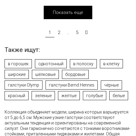
Показать еще
1
2
...
5
Также ищут:
в горошек
однотонный
в полоску
в клетку
широкие
шёлковые
бордовые
галстуки Olymp
галстуки Bernd Hennes
чёрные
красный
зеленые
желтые
голубые
белые
Коллекция объединяет модели, ширина которых варьируется
от 5 до 6,5 см. Мужские узкие галстуки соответствуют
актуальным тенденция и ориентированы на современной
силуэт. Они гармонично сочетаются с тонкими воротниками-
стойками, приталенными пиджаками и жилетами. Общая