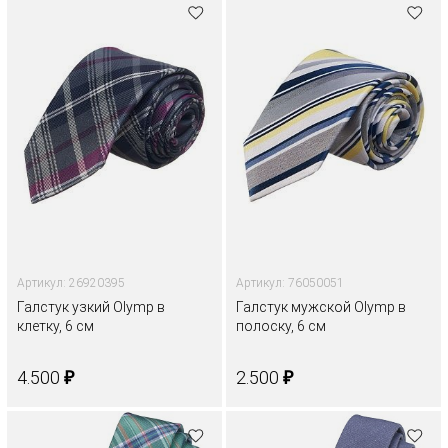
Артикул: 26920395
Артикул: 76050051
Галстук узкий Olymp в
Галстук мужской Olymp в
клетку, 6 см
полоску, 6 см
₽
₽
4.500
2.500