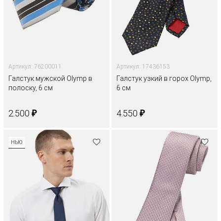
Артикул: 76200011
Артикул: 17436153
Галстук мужской Olymp в
Галстук узкий в горох Olymp,
полоску, 6 см
6 см
₽
₽
2.500
4.550
НЬЮ