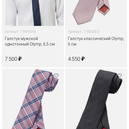
Артикул: 17890018
Артикул: 17980020
Галстук мужской
Галстук классический Olymp,
однотонный Olymp, 6,5 см
6 см
₽
₽
7.500
4.550