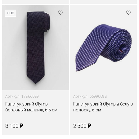
НЬЮ
Артикул: 17866039
Артикул: 66990083
Галстук узкий Olymp
Галстук узкий Olymp в белую
бордовый меланж, 6,5 см
полоску, 6 см
₽
₽
8.100
2.500