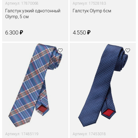
Артикул: 17870068
Артикул: 17528183
Галстук узкий однотонный
Галстук Olymp 6см
Olymp, 5 см
₽
₽
6.300
4.550
Артикул: 17485119
Артикул: 17453018