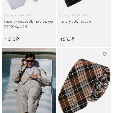
Артикул: 66990003
Артикул: 17168083
Галстук узкий Olymp в белую
Галстук Olymp 5см
полоску, 6 см
₽
₽
4.550
4.550