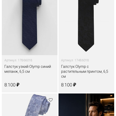
Артикул: 17866018
Артикул: 17486018
Галстук узкий Olymp синий
Галстук Olymp с
меланж, 6,5 см
растительным принтом, 6,5
см
₽
₽
8.100
8.100