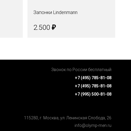
Запонки Lindenmann
За
₽
2.500
2
Звонок по России бесплатный
+7 (495) 785-81-08
+7 (495) 785-81-08
+7 (995) 500-81-08
115280, г. Москва, ул. Ленинская Cлобода, 26
info@olymp-men.ru