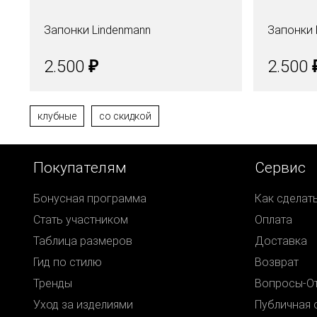
Запонки Lindenmann
Запонки 
₽
2.500
2.500
клубные
со скидкой
Покупателям
Сервис
Бонусная программа
Как сделат
Стать участником
Оплата
Таблица размеров
Доставка
Гид по стилю
Возврат
Тренды
Вопросы-О
Уход за изделиями
Публичная 