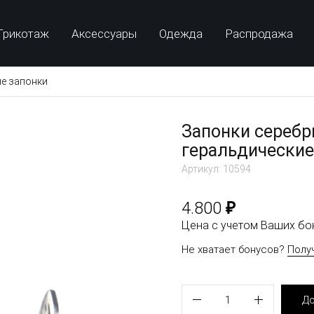
Трикотаж
Аксессуары
Одежда
Распродажа
е запонки
Запонки серебр
геральдические
Артикул: 10594
₽
4.800
Цена с учетом Ваших б
Не хватает бонусов?
Полу
1
До