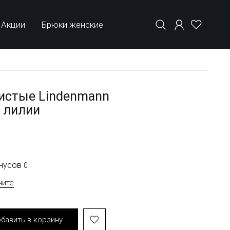
Акции
Брюки женские
истые Lindenmann
 лилии
онусов
0
чите
бавить в корзину