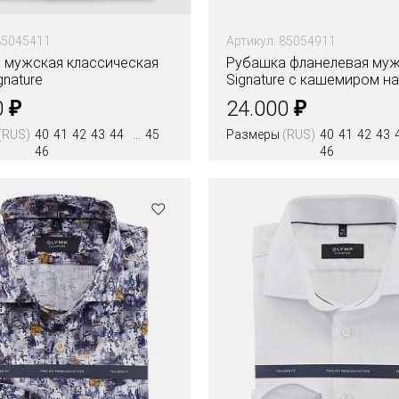
85045411
Артикул: 85054911
 мужская классическая
Рубашка фланелевая му
gnature
Signature с кашемиром на
высокий рост
₽
₽
0
24.000
(RUS)
40
41
42
43
44
45
Размеры
(RUS)
40
41
42
43
46
46