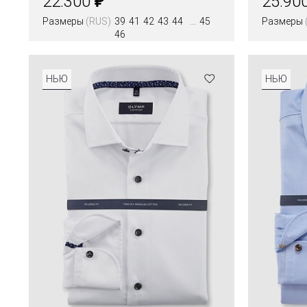
22.300
25.90
Размеры
(RUS)
39
41
42
43
44
45
Размеры
46
Цвета
Цвета
НЬЮ
НЬЮ