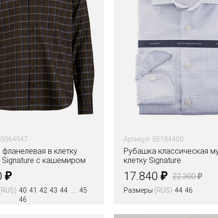
85064947
Артикул: 85184400
 фланелевая в клетку
Рубашка классическая м
 Signature с кашемиром
клетку Signature
кий рост
₽
₽
0
17.840
₽
22.300
(RUS)
40
41
42
43
44
45
Размеры
(RUS)
44
46
46
Цвета