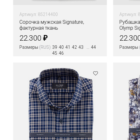
Артикул: 85214400
Артикул: 
Сорочка мужская Signature,
Рубашка
фактурная ткань
Olymp Si
₽
22.300
22.30
Размеры
(RUS)
39
40
41
42
43
44
Размеры
45
46