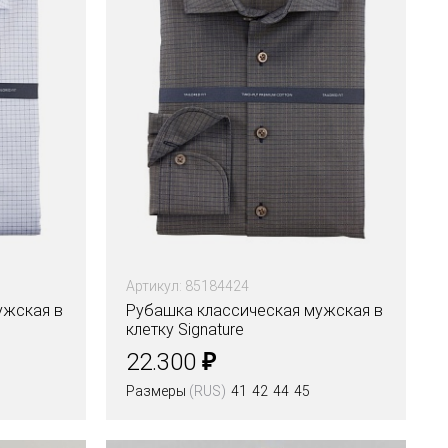
Артикул: 85184424
ужская в
Рубашка классическая мужская в
клетку Signature
₽
22.300
Размеры
(RUS)
41
42
44
45
Цвета