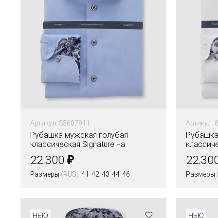
Артикул: 85607911
Артикул: 
Рубашка мужская голубая
Рубашка
классическая Signature на
классиче
высокий рост
высокий
₽
22.300
22.30
Размеры
(RUS)
41
42
43
44
46
Размеры
Цвета
Цвета
НЬЮ
НЬЮ