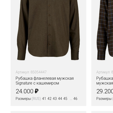
Артикул: 85054447
Артикул: 
Рубашка фланелевая мужская
Рубашка
Signature с кашемиром
мужская
на высо
₽
24.000
29.20
Размеры
(RUS)
41
42
43
44
45
46
Размеры
Цвета