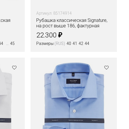
Артикул: 85174914
жская
Рубашка классическая Signature,
на рост выше 186, фактурная
ткань
₽
22.300
44
45
Размеры
(RUS)
40
41
42
44
Цвета