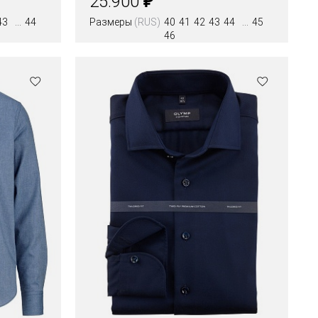
25.900
43
44
Размеры
(RUS)
40
41
42
43
44
45
46
Цвета