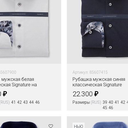
85607900
Артикул: 85607415
 мужская белая
Рубашка мужская синяя
ская Signature на
классическая Signature
 рост
₽
₽
0
22.300
(RUS)
41
42
43
44
46
Размеры
(RUS)
39
40
41
42
45
46
Цвета
НЬЮ