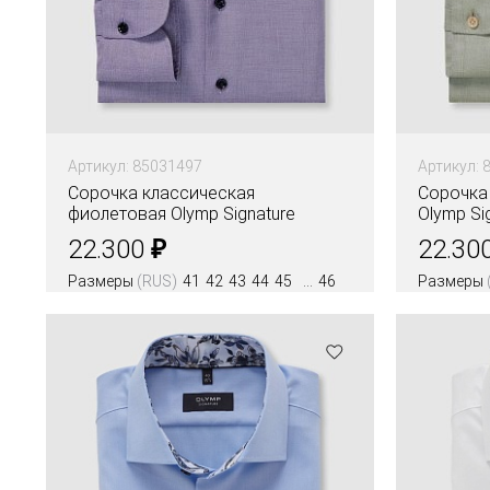
Артикул: 85031497
Артикул: 
Сорочка классическая
Сорочка
фиолетовая Olymp Signature
Olymp Si
₽
22.300
22.30
Размеры
(RUS)
41
42
43
44
45
46
Размеры
Цвета
Цвета