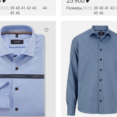
0
25.900
(RUS)
39
40
41
42
43
44
Размеры
(RUS)
39
40
41
42
45
46
45
46
Цвета