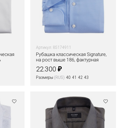
Артикул: 85174911
ческая
Рубашка классическая Signature,
ь
на рост выше 186, фактурная
ткань
₽
22.300
Размеры
(RUS)
40
41
42
43
Цвета