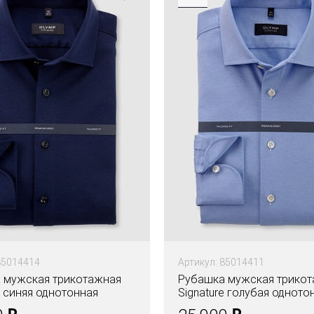
85014414
Артикул: 85014411
 мужская трикотажная
Рубашка мужская трико
e синяя однотонная
Signature голубая одното
₽
₽