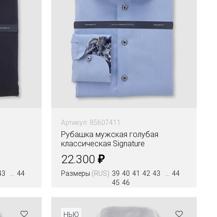
Артикул: 85607411
Рубашка мужская голубая
классическая Signature
₽
22.300
43
44
Размеры
(RUS)
39
40
41
42
43
44
45
46
Цвета
НЬЮ