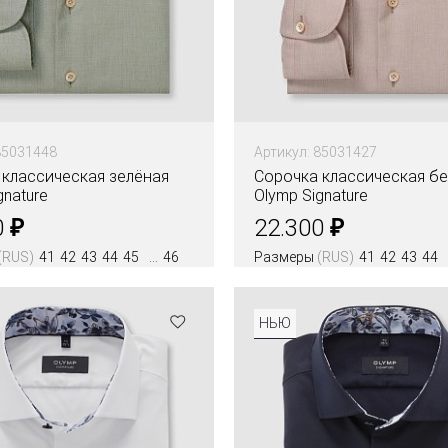
85031448
Артикул: 85031427
 классическая зелёная
Сорочка классическая б
gnature
Olymp Signature
₽
₽
0
22.300
(RUS)
41
42
43
44
45
46
Размеры
(RUS)
41
42
43
44
Цвета
НЬЮ