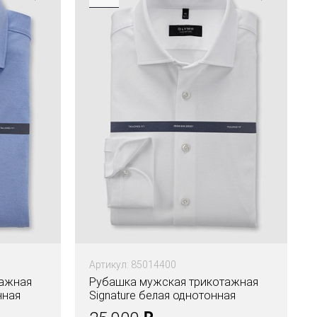
Артикул: 85014400
тажная
Рубашка мужская трикотажная
нная
Signature белая однотонная
₽