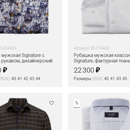
85364424
Артикул: 85174400
мужская Signature с
Рубашка мужская класси
 рукавом, дизайнерский
Signature, фактурная ткан
₽
₽
0
22.300
(RUS)
40
41
42
43
44
Размеры
(RUS)
40
41
43
45
Цвета
%