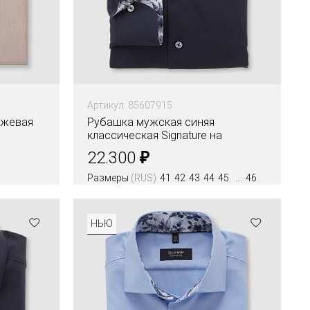
Артикул: 85607915
ежевая
Рубашка мужская синяя
классическая Signature на
высокий рост
₽
22.300
Размеры
(RUS)
41
42
43
44
45
46
Цвета
НЬЮ