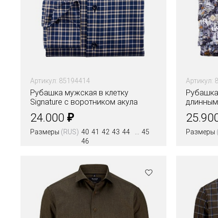
Артикул: 85194414
Артикул: 
Рубашка мужская в клетку
Рубашка 
Signature с воротником акула
длинным
принт
₽
24.000
25.90
Размеры
(RUS)
40
41
42
43
44
45
Размеры
46