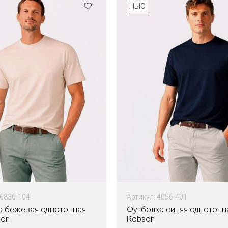
НЬЮ
16836-104
Артикул: 4056-401
а бежевая однотонная
Футболка синяя однотонн
son
Robson