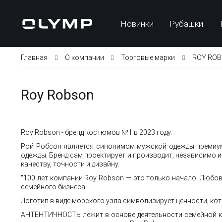
Новинки
Рубашки
Главная
О компании
Торговые марки
ROY RO
Roy Robson
Roy Robson - бренд костюмов №1 в 2023 году.
Рой Робсон является синонимом мужской одежды премиум
одежды. Бренд сам проектирует и производит, независимо 
качеству, точности и дизайну.
"100 лет компании Roy Robson — это только начало. Любов
семейного бизнеса.
Логотип в виде морского узла символизирует ценности, кот
АНТЕНТИЧНОСТЬ лежит в основе деятельности семейной ко