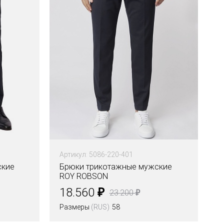
Артикул: 5086-220-401
ские
Брюки трикотажные мужские
ROY ROBSON
₽
18.560
₽
23.200
Размеры
(RUS)
58