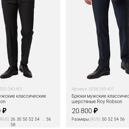
5000-340-401
Артикул: 5038-240-401
ужские классические
Брюки мужские классиче
son
шерстяные Roy Robson
₽
₽
0
20.800
(RUS)
26
30
50
52
54
56
Размеры
(RUS)
50
52
54
56
58