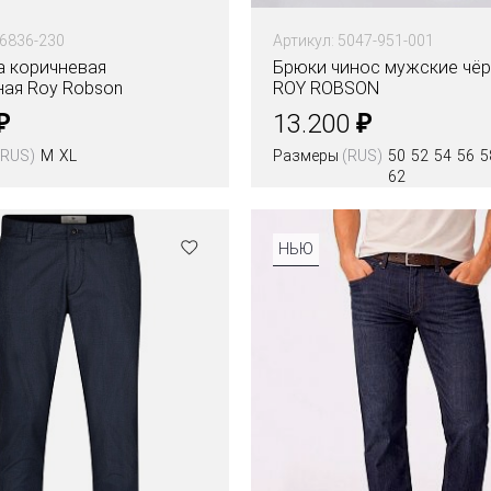
16836-230
Артикул: 5047-951-001
а коричневая
Брюки чинос мужские чё
ная Roy Robson
ROY ROBSON
₽
₽
13.200
(RUS)
M
XL
Размеры
(RUS)
50
52
54
56
5
62
НЬЮ