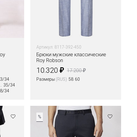
Артикул: 8117-392-450
oy
Брюки мужские классические
Roy Robson
₽
10.320
₽
17.200
3/34
Размеры
(RUS)
58
60
35/34
8/34
%