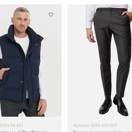
15903-96-401
Артикул: 5049-392-009