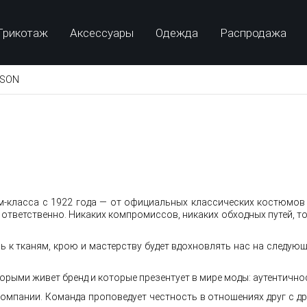
Трикотаж
Аксессуары
Одежда
Распродажа
BSON
-класса с 1922 года — от официальных классических костюмов 
и ответственно. Никаких компромиссов, никаких обходных путей, 
ь к тканям, крою и мастерству будет вдохновлять нас на следующ
орыми живет бренд и которые презентует в мире моды: аутентично
мпании. Команда проповедует честность в отношениях друг с др