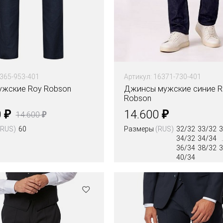
8365-953-401
Артикул: 16371-730-401
ужские Roy Robson
Джинсы мужские синие R
Robson
₽
₽
0
14.600
₽
14.600
(RUS)
60
Размеры
(RUS)
32/32
33/32
3
34/32
34/34
36/34
38/32
3
40/34