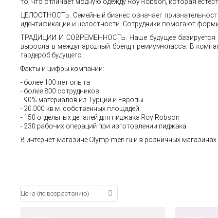
то, что отличает модную одежду Roy Robson, которая есте
ЦЕЛОСТНОСТЬ. Семейный бизнес означает признательность.
идентификации и целостности. Сотрудники помогают форм
ТРАДИЦИИ И СОВРЕМЕННОСТЬ. Наше будущее базируется на
выросла в международный бренд премиум-класса. В компа
гардероб будущего.
Факты и цифры компании:
- более 100 лет опыта
- более 800 сотрудников
- 90% материалов из Турции и Европы
- 20.000 кв.м. собственных площадей
- 150 отдельных деталей для пиджака Roy Robson
- 230 рабочих операций при изготовлении пиджака.
В интернет-магазине Olymp-men.ru и в розничных магазина
Цена (по возрастанию)