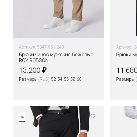
Артикул: 5047-951-240
Артикул: 
Брюки чинос мужские бежевые
Брюки м
ROY ROBSON
₽
13.200
11.68
Размеры
(RUS)
52
54
56
58
60
Размеры
%