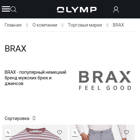
Главная
О компании
Торговые марки
BRAX
BRAX
BRAX - популярный немецкий
бренд мужских брюк и
джинсов
Сортировка
%
%