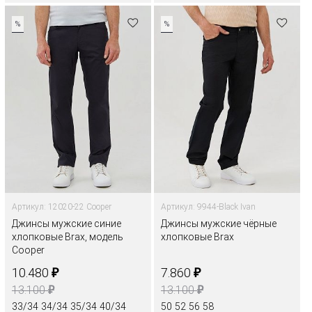
%
%
Артикул: 12020-22 Cooper
Артикул: 9944-Black Ivan
Джинсы мужские синие
Джинсы мужские чёрные
хлопковые Brax, модель
хлопковые Brax
Cooper
₽
₽
10.480
7.860
₽
₽
13.100
13.100
33/34
34/34
35/34
40/34
50
52
56
58