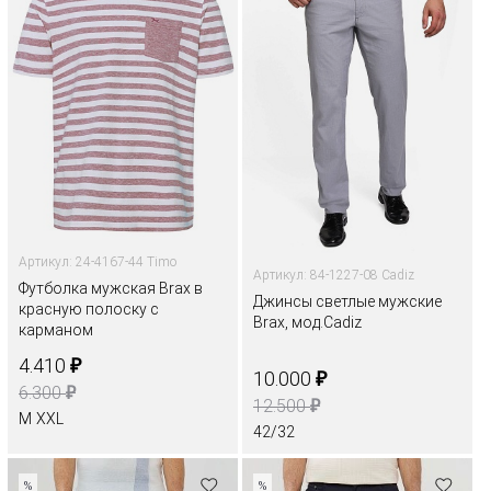
Артикул: 24-4167-44 Timo
Артикул: 84-1227-08 Cadiz
Футболка мужская Brax в
Джинсы светлые мужские
красную полоску с
Brax, мод.Cadiz
карманом
₽
4.410
₽
10.000
₽
6.300
₽
12.500
M
XXL
42/32
%
%