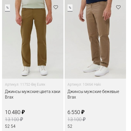
%
%
Артикул: 11752-Bej Eurex
Артикул: 10464 Haki
Джинсы мужские цвета хаки
Джинсы мужские бежевые
Brax
Brax
₽
₽
10.480
6.550
₽
₽
13.100
13.100
52
54
52