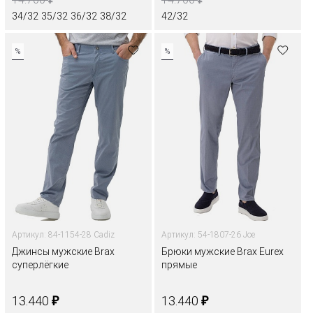
34/32
35/32
36/32
38/32
42/32
%
%
Артикул: 84-1154-28 Cadiz
Артикул: 54-1807-26 Joe
Джинсы мужские Brax
Брюки мужские Brax Eurex
суперлёгкие
прямые
₽
₽
13.440
13.440