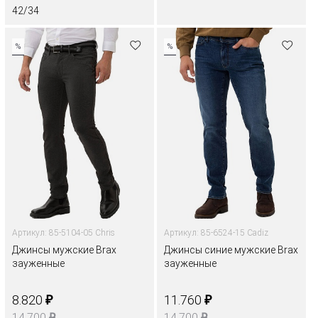
42/34
%
%
Артикул: 85-5104-05 Chris
Артикул: 85-6524-15 Cadiz
Джинсы мужские Brax
Джинсы синие мужские Brax
зауженные
зауженные
₽
₽
8.820
11.760
₽
₽
14.700
14.700