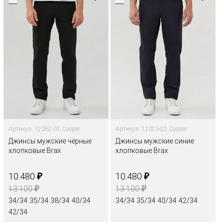
Артикул: 12062-01 Cooper
Артикул: 12023-22 Cooper
Джинсы мужские чёрные
Джинсы мужские синие
хлопковые Brax
хлопковые Brax
₽
₽
10.480
10.480
₽
₽
13.100
13.100
34/34
35/34
38/34
40/34
34/34
35/34
40/34
42/34
42/34