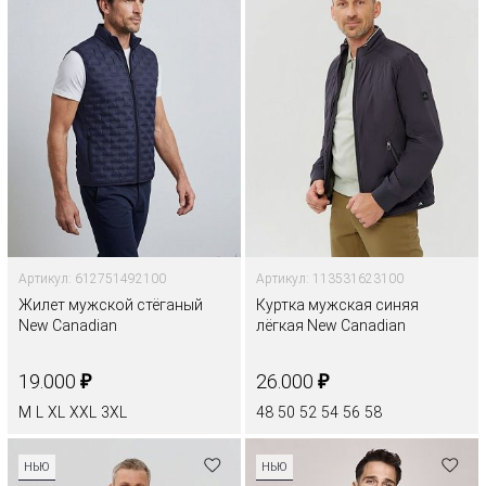
Артикул: 612751492100
Артикул: 113531623100
Жилет мужской стёганый
Куртка мужская синяя
New Canadian
лёгкая New Canadian
₽
₽
19.000
26.000
M
L
XL
XXL
3XL
48
50
52
54
56
58
НЬЮ
НЬЮ