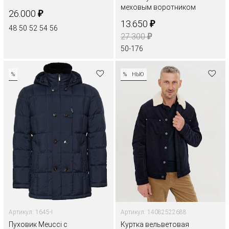
меховым воротником
₽
26.000
₽
13.650
48
50
52
54
56
₽
27.300
50-176
%
%
НЬЮ
Артикул: 1645-I
Артикул: 14082522688
Пуховик Meucсi с
Куртка вельветовая