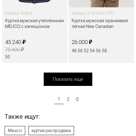
Артикул: 9005-A
Артикул: 813731611579
Куртка мужская утеплённная
Куртка мужская оранжевая
MEUCCI с капюшоном
лёгкая New Canadian
₽
₽
45.240
26.000
₽
75.400
48
50
52
54
56
58
50
Показать еще
1
2
Также ищут:
Meucci
куртки распродажа