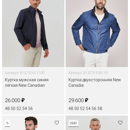
Артикул: 813731611100
Артикул: 813731539150
Куртка мужская синяя
Куртка двухсторонняя New
лёгкая New Canadian
Canadia
₽
₽
26.000
29.600
48
50
52
54
56
48
50
52
54
56
58
%
НЬЮ