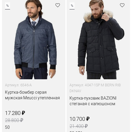
%
%
Артикул: 6546-A
Артикул: 4047-1SP M BERN RIB
DKNAV
Куртка-бомбер серая
мужская Meucci утеплённая
Куртка-пуховик BAZIONI
стеганая с капюшоном
₽
17.280
₽
10.700
₽
28.800
₽
21.400
50