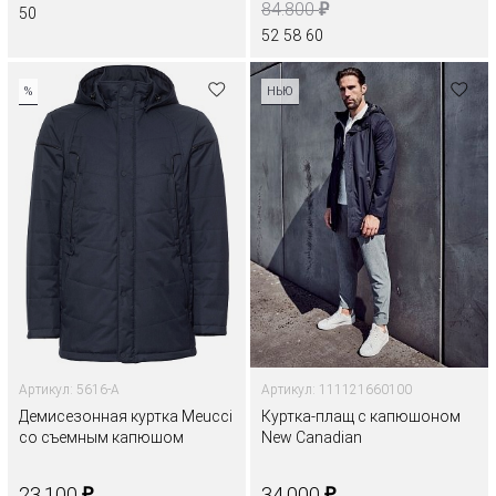
₽
84.800
50
52
58
60
%
НЬЮ
Артикул: 5616-A
Артикул: 111121660100
Демисезонная куртка Meucci
Куртка-плащ с капюшоном
со съемным капюшом
New Canadian
₽
₽
23.100
34.000