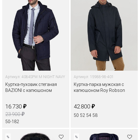
Артикул: 4084SPW M NIGHT NAVY
Артикул: 15988-98-401
Куртка-пуховик стеганая
Куртка-парка мужская с
BAZIONI с капюшоном
капюшоном Roy Robson
₽
₽
16.730
42.800
₽
23.900
50
52
54
58
50-182
%
%