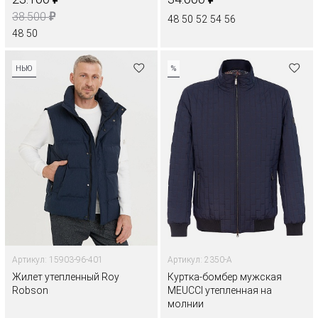
₽
38.500
48
50
52
54
56
48
50
НЬЮ
%
Артикул: 15903-96-401
Артикул: 2350-A
Жилет утепленный Roy
Куртка-бомбер мужская
Robson
MEUCCI утепленная на
молнии