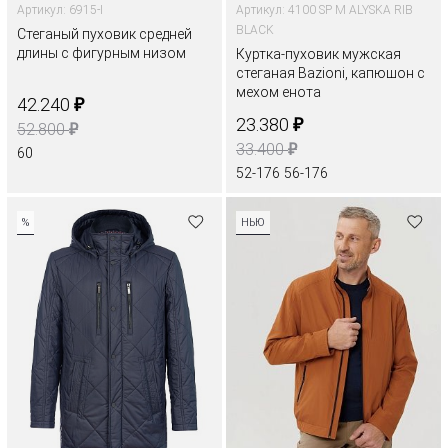
Артикул: 6915-I
Артикул: 4100 SP M ALYSKA RIB
BLACK
Стеганый пуховик средней
длины с фигурным низом
Куртка-пуховик мужская
стеганая Bazioni, капюшон с
мехом енота
₽
42.240
₽
23.380
₽
52.800
₽
33.400
60
52-176
56-176
%
НЬЮ