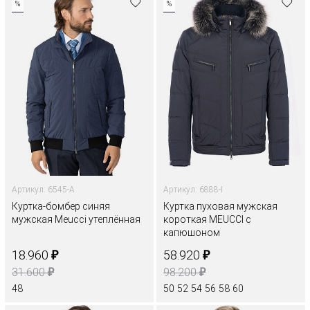
%
%
Артикул: 6545-A
Артикул: 6888-I
Куртка-бомбер синяя
Куртка пуховая мужская
мужская Meucci утеплённая
короткая MEUCCI с
капюшоном
₽
₽
18.960
58.920
₽
₽
31.600
98.200
48
50
52
54
56
58
60