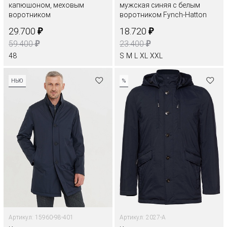
капюшоном, меховым
мужская синяя с белым
воротником
воротником Fynch-Hatton
₽
₽
29.700
18.720
₽
₽
59.400
23.400
48
S
M
L
XL
XXL
НЬЮ
%
Артикул: 15960-98-401
Артикул: 2027-A