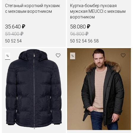
Стеганый короткий пуховик
Куртка-бомбер пуховая
с меховым воротником
мужская MEUCCI с меховым
воротником
₽
₽
35.640
58.080
₽
₽
59.400
96.800
50
52
54
50
52
54
56
58
%
%