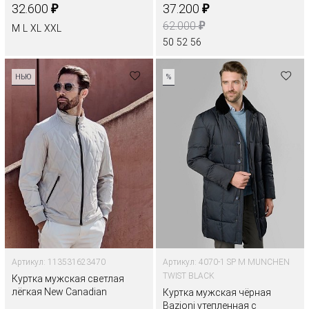
₽
₽
32.600
37.200
₽
62.000
M
L
XL
XXL
50
52
56
НЬЮ
%
Артикул: 113531623470
Артикул: 4070-1 SP M MUNCHEN
TWIST BLACK
Куртка мужская светлая
лёгкая New Canadian
Куртка мужская чёрная
Bazioni утепленная с