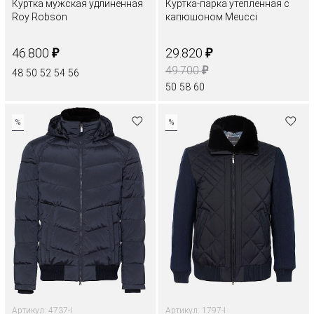
Куртка мужская удлиненная
Куртка-парка утепленная с
Roy Robson
капюшоном Meucci
₽
₽
46.800
29.820
₽
49.700
48
50
52
54
56
50
58
60
%
%
Артикул: 4737-I
Артикул: 1797-I