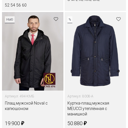
52
54
56
60
НЬЮ
%
Артикул: 494-КМБ
Артикул: 8008-A
Плащ мужской Noval с
Куртка-плащ мужская
капюшоном
MEUCCI утеплённая с
манишкой
₽
₽
19.900
50.880