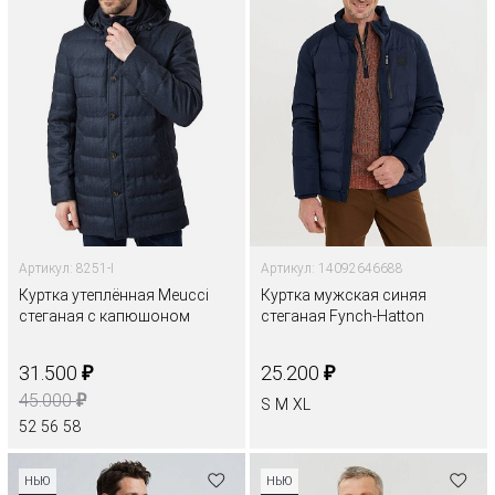
Артикул: 8251-I
Артикул: 14092646688
Куртка утеплённая Meucci
Куртка мужская синяя
стеганая с капюшоном
стеганая Fynch-Hatton
₽
₽
31.500
25.200
₽
45.000
S
M
XL
52
56
58
НЬЮ
НЬЮ