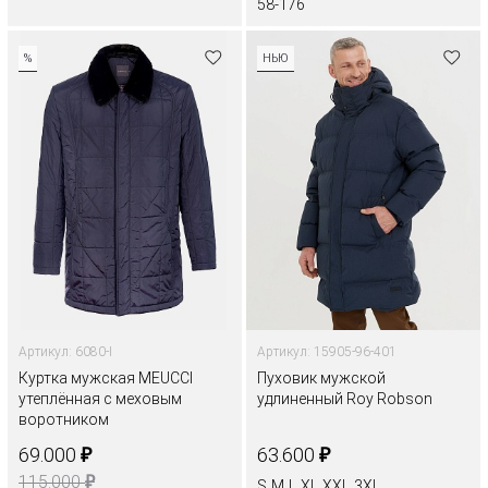
58-176
%
НЬЮ
Артикул: 6080-I
Артикул: 15905-96-401
Куртка мужская MEUCCI
Пуховик мужской
утеплённая с меховым
удлиненный Roy Robson
воротником
₽
₽
69.000
63.600
₽
115.000
S
M
L
XL
XXL
3XL