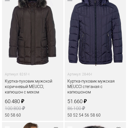
Артикул: 8261-I
Артикул: 2846-I
Куртка-пуховик мужской
Куртка-пуховик мужская
коричневый MEUCCI,
MEUCCI стеганая с
капюшон с мехом
капюшоном
₽
₽
60.480
51.660
₽
₽
100.800
86.100
50
58
60
50
52
54
56
58
60