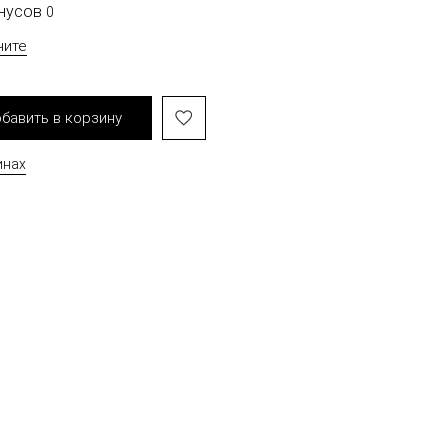
онусов
0
чите
бавить в корзину
инах