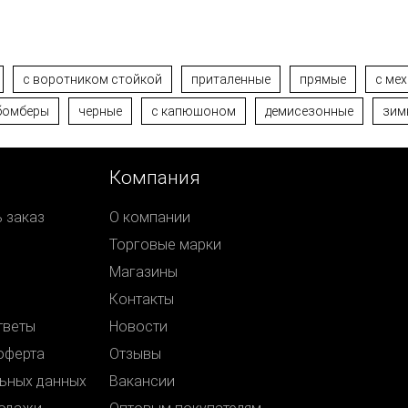
с воротником стойкой
приталенные
прямые
с ме
бомберы
черные
с капюшоном
демисезонные
зим
Компания
ь заказ
О компании
Торговые марки
Магазины
Контакты
тветы
Новости
оферта
Отзывы
ьных данных
Вакансии