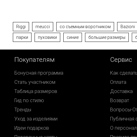
Riggi
meucci
со съемным воротником
Bazioni
парки
пуховики
синие
большие размеры
Покупателям
Сервис
Бонусная программа
Как сделат
Стать участником
Оплата
Таблица размеров
Доставка
Гид по стилю
Возврат
Тренды
Вопросы-О
Уход за изделиями
Публичная 
Идеи подарков
О персонал