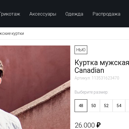
Трикотаж
Аксессуары
Одежда
Распродажа
ские куртки
НЬЮ
Куртка мужская
Canadian
Артикул: 113531623470
Выберите размер:
48
50
52
54
₽
26.000