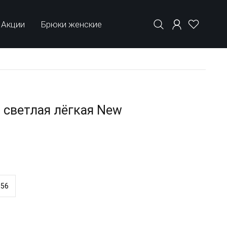
Акции
Брюки женские
 светлая лёгкая New
56