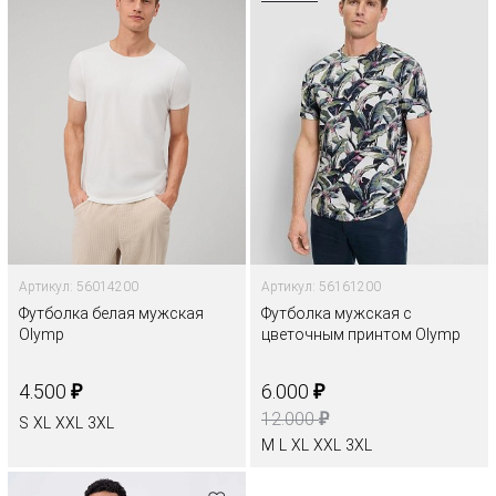
Артикул: 56014200
Артикул: 56161200
Футболка белая мужская
Футболка мужская с
Olymp
цветочным принтом Olymp
₽
₽
4.500
6.000
₽
12.000
S
XL
XXL
3XL
M
L
XL
XXL
3XL