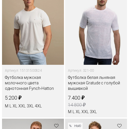
Артикул: 15131500824
Артикул: 321-00
Футболка мужская
Футболка белая льняная
молочного цвета
мужская Gratude с голубой
однотонная Fynch-Hatton
вышивкой
₽
₽
5.200
7.400
₽
14.800
M
L
XL
XXL
3XL
4XL
M
L
XL
XXL
3XL
%
НЬЮ