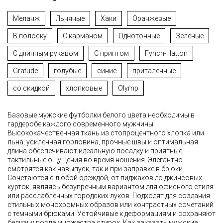
Меланж
Льняные
Хаки
Оранжевые
В полоску
С карманом
Однотонные
Зеленые
С длинным рукавом
С принтом
Fynch-Hatton
Gratude
голубые
синие
приталенные
со скидкой
хлопковые
Olymp
Базовые мужские футболки белого цвета необходимы в
гардеробе каждого современного мужчины.
Высококачественная ткань из стопроцентного хлопка или
льна, усиленная горловина, прочные швы и оптимальная
длина обеспечивают идеальную посадку и приятные
тактильные ощущения во время ношения. Элегантно
смотрятся как навыпуск, так и при заправке в брюки.
Сочетаются с любой одеждой, от пиджаков до джинсовых
курток, являясь безупречным вариантом для офисного стиля
или расслабленных городских луков. Подходят для создания
стильных монохромных образов или контрастных сочетаний
с темными брюками. Устойчивые к деформациям и сохраняют
белизну после множества стирок. Как заказать мужские