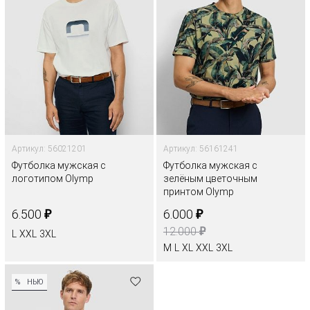
Артикул: 56021201
Артикул: 56161241
Футболка мужская с
Футболка мужская с
логотипом Olymp
зелёным цветочным
принтом Olymp
₽
₽
6.500
6.000
₽
12.000
L
XXL
3XL
M
L
XL
XXL
3XL
%
НЬЮ