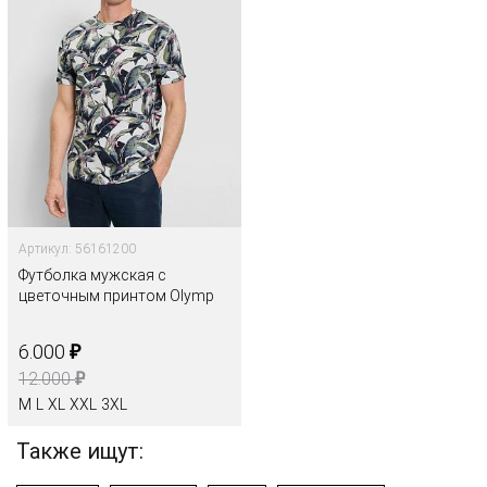
Артикул: 56161200
Футболка мужская с
цветочным принтом Olymp
₽
6.000
₽
12.000
M
L
XL
XXL
3XL
Также ищут: