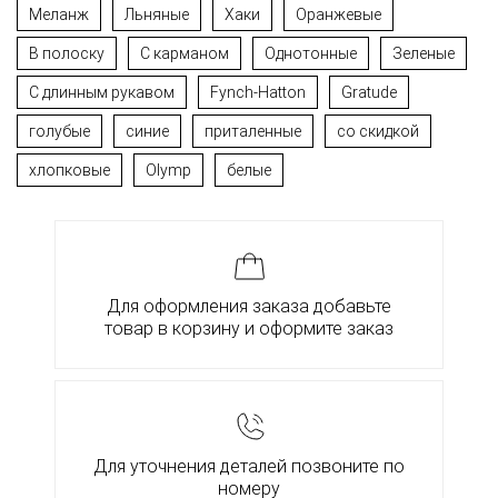
Меланж
Льняные
Хаки
Оранжевые
В полоску
С карманом
Однотонные
Зеленые
С длинным рукавом
Fynch-Hatton
Gratude
голубые
синие
приталенные
со скидкой
хлопковые
Olymp
белые
Для оформления заказа добавьте
товар в корзину и оформите заказ
Для уточнения деталей позвоните по
номеру