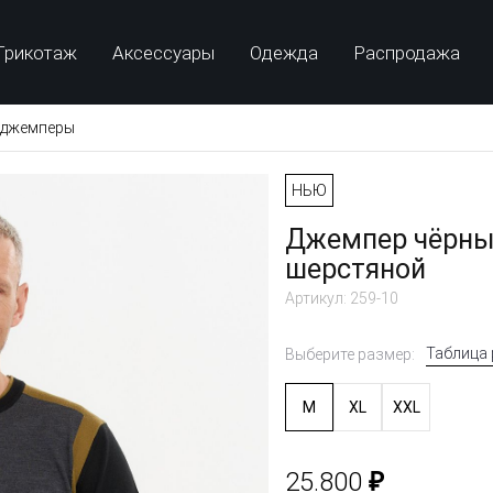
Трикотаж
Аксессуары
Одежда
Распродажа
 джемперы
НЬЮ
Джемпер чёрны
шерстяной
Артикул: 259-10
Таблица
Выберите размер:
M
XL
XXL
₽
25.800