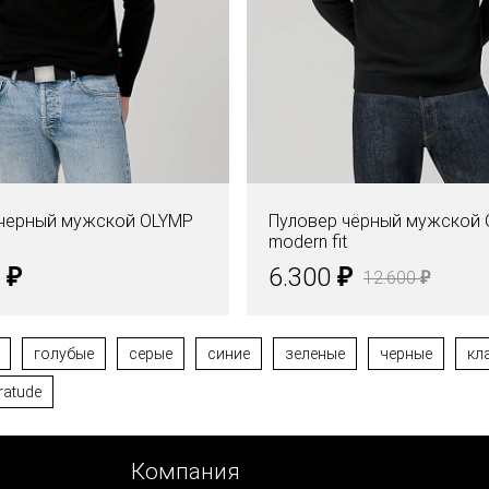
 черный мужской OLYMP
Пуловер чёрный мужской 
modern fit
₽
₽
0
6.300
₽
12.600
голубые
серые
синие
зеленые
черные
кл
ratude
Компания