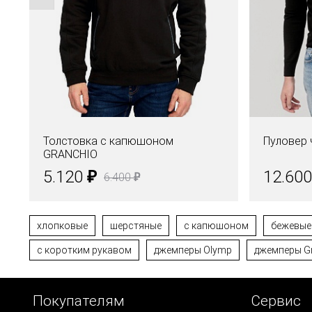
Толстовка с капюшоном
Пуловер
GRANCHIO
₽
5.120
12.60
₽
6.400
хлопковые
шерстяные
с капюшоном
бежевые
с коротким рукавом
джемперы Olymp
джемперы G
Покупателям
Сервис