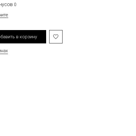
онусов
0
чите
бавить в корзину
инах