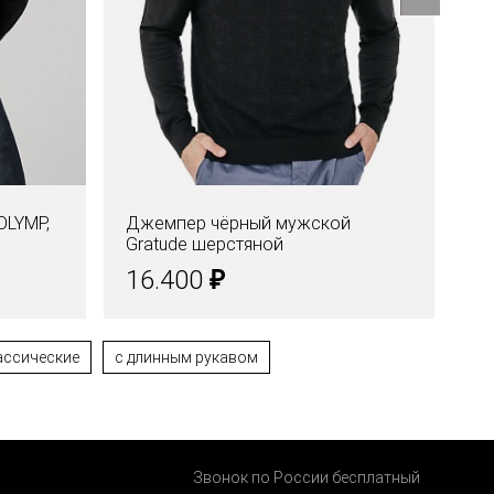
OLYMP,
Джемпер чёрный мужской
Дж
Gratude шерстяной
с 
₽
16.400
1
ассические
с длинным рукавом
Звонок по России бесплатный