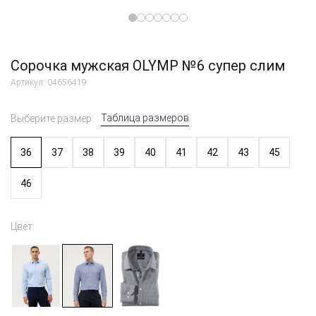
Сорочка мужская OLYMP №6 супер слим
Артикул: 04656419
Таблица размеров
Выберите размер:
36
37
38
39
40
41
42
43
45
46
Цвет: