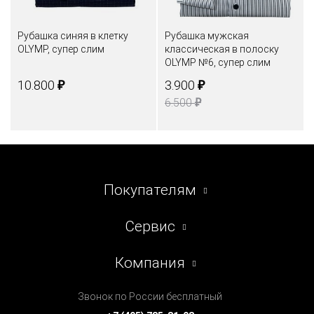
Рубашка синяя в клетку
Рубашка мужская
OLYMP, супер слим
классическая в полоску
OLYMP №6, супер слим
₽
₽
10.800
3.900
₽
6.500
Покупателям
Сервис
Компания
Звонок по России бесплатный