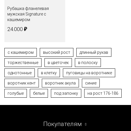
Рубашка фланелевая
мужская Signature с
кашемиром
₽
24.000
с кашемиром
высокий рост
длинный рукав
торжественные
в цветочек
в полоску
однотонные
в клетку
пуговицы на воротнике
воротник кент
воротник акула
синие
голубые
белые
под запонку
на рост 176-186
Покупателям