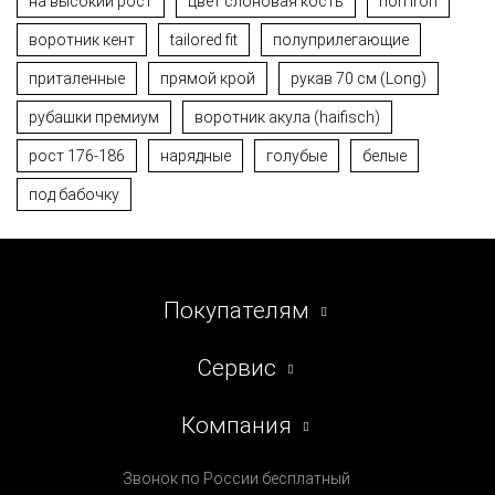
на высокий рост
цвет слоновая кость
non iron
воротник кент
tailored fit
полуприлегающие
приталенные
прямой крой
рукав 70 см (Long)
рубашки премиум
воротник акула (haifisch)
рост 176-186
нарядные
голубые
белые
под бабочку
Покупателям
Сервис
Компания
Звонок по России бесплатный