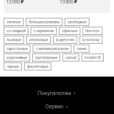
₽
₽
12.000
13.800
зеленые
большие размеры
свободные
со скидкой
с карманом
офисные
Non iron
льняные
хлопковые
в цветочек
в полоску
однотонные
с мелким рисунком
синие
коричневые
приталенные
casual
modern fit
черные
фиолетовые
Покупателям
Сервис