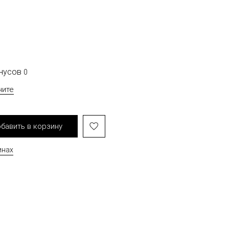
онусов
0
чите
бавить в корзину
инах