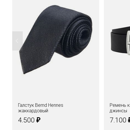
Галстук Bernd Hennes
Ремень к
жаккардовый
джинсы
₽
4.500
7.100