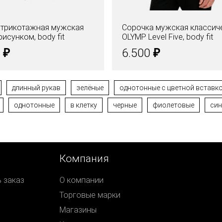
 трикотажная мужская
Сорочка мужская классич
исунком, body fit
OLYMP Level Five, body fit
₽
₽
0
6.500
длинный рукав
зелёные
однотонные с цветной вставк
однотонные
в клетку
черные
фиолетовые
син
Компания
ь заказ
О компании
Торговые марки
Магазины