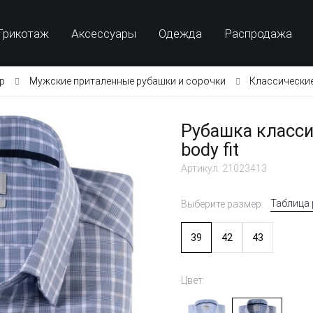
Трикотаж
Аксессуары
Одежда
Распродажа
p
Мужские приталенные рубашки и сорочки
Классически
Рубашка класси
body fit
Артикул: 21023413
Таблица
Выберите размер:
39
42
43
Цвет: