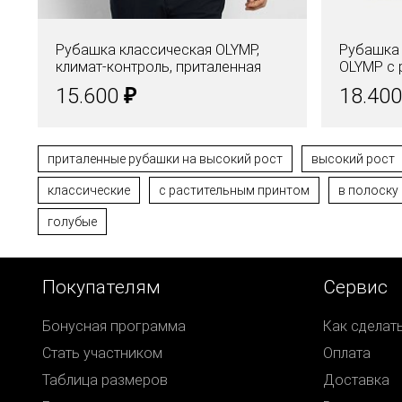
Рубашка классическая OLYMP,
Рубашка
климат-контроль, приталенная
OLYMP с р
₽
15.600
18.40
приталенные рубашки на высокий рост
высокий рост
классические
с растительным принтом
в полоску
голубые
Покупателям
Сервис
Бонусная программа
Как сделат
Стать участником
Оплата
Таблица размеров
Доставка