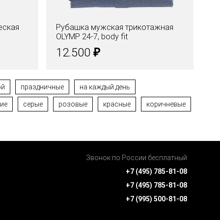
еская
Рубашка мужская трикотажная
Со
OLYMP 24-7, body fit
Fi
₽
12.500
9
ой
праздничные
на каждый день
ие
серые
розовые
красные
коричневые
Звонок по России бесплатный
+7 (495) 785-81-08
+7 (495) 785-81-08
+7 (995) 500-81-08