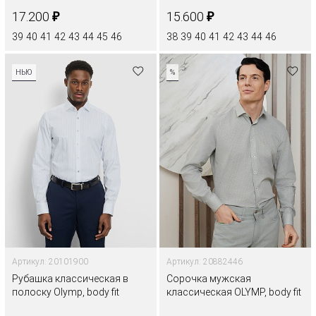
₽
₽
17.200
15.600
39
40
41
42
43
44
45
46
38
39
40
41
42
43
44
46
НЬЮ
%
Артикул: 20101900
Артикул: 20882446
Рубашка классическая в
Сорочка мужская
полоску Olymp, body fit
классическая OLYMP, body fit