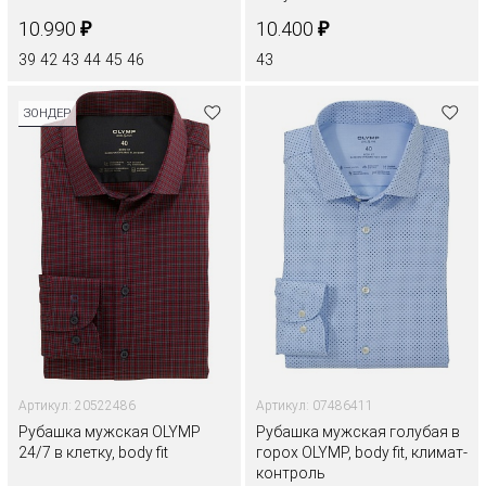
₽
₽
10.990
10.400
39
42
43
44
45
46
43
ЗОНДЕР
Артикул: 20522486
Артикул: 07486411
Рубашка мужская OLYMP
Рубашка мужская голубая в
24/7 в клетку, body fit
горох OLYMP, body fit, климат-
контроль