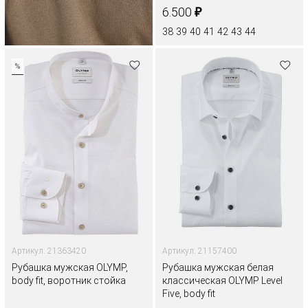
₽
6.500
38
39
40
41
42
43
44
%
Артикул: 21363420
Артикул: 21157400
Рубашка мужская OLYMP,
Рубашка мужская белая
body fit, воротник стойка
классическая OLYMP Level
Five, body fit