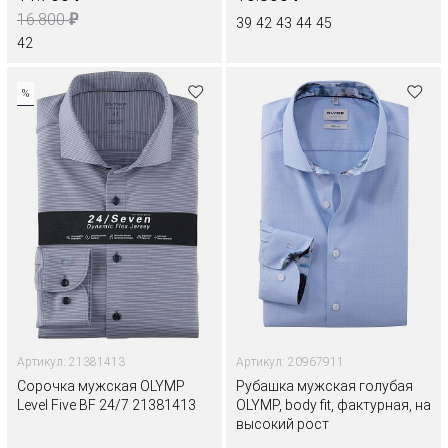
₽
16.800
39
42
43
44
45
42
%
Артикул: 21381413
Артикул: 20967911
Сорочка мужская OLYMP
Рубашка мужская голубая
Level Five BF 24/7 21381413
OLYMP, body fit, фактурная, на
высокий рост