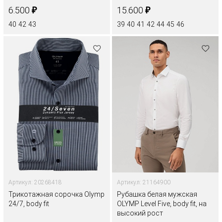
₽
₽
6.500
15.600
40
42
43
39
40
41
42
44
45
46
Артикул: 20268418
Артикул: 21164900
Трикотажная сорочка Olymp
Рубашка белая мужская
24/7, body fit
OLYMP Level Five, body fit, на
высокий рост