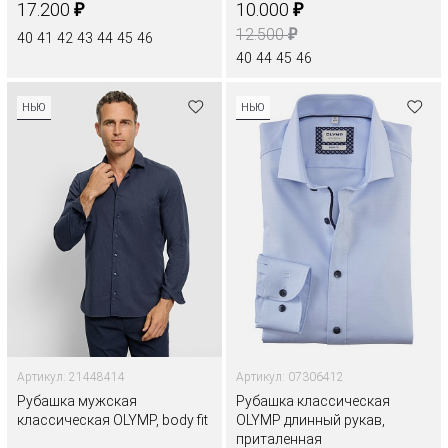
₽
₽
17.200
10.000
₽
12.500
40
41
42
43
44
45
46
40
44
45
46
НЬЮ
НЬЮ
Артикул: 21448414
Артикул: 07306412
Рубашка мужская
Рубашка классическая
классическая OLYMP, body fit
OLYMP длинный рукав,
приталенная