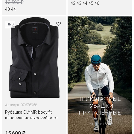
₽
12.500
42
43
44
45
46
40
44
НЬЮ
ТРИКОТАЖНЫЕ
РУБАШКИ
Артикул: 07676968
ПРИТАЛЕННЫЕ
Рубашка OLYMP, body fit,
классика на высокий рост
Смотреть
₽
15.600