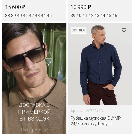
₽
₽
15.600
10.990
38
39
40
41
42
43
44
46
39
40
41
42
43
44
45
46
ЗОНДЕР
ДОСТАВКА С
ПРИМЕРКОЙ
Артикул: 20722418
В ПВЗ СДЭК
Рубашка мужская OLYMP
24/7 в клетку, body fit
Смотреть