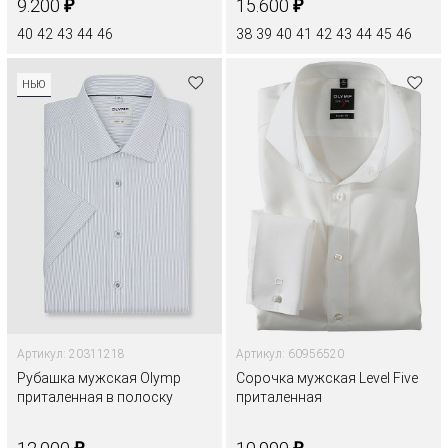
₽
₽
9.200
15.600
40
42
43
44
46
38
39
40
41
42
43
44
45
46
НЬЮ
Артикул: 20311218
Артикул: 60956520
Рубашка мужская Olymp
Сорочка мужская Level Five
приталенная в полоску
приталенная
₽
₽