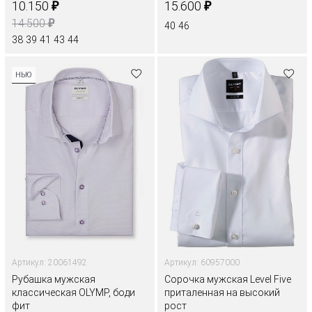
₽
₽
10.150
15.600
₽
14.500
40
46
38
39
41
43
44
НЬЮ
Артикул: 20061492
Артикул: 60957000
Рубашка мужская
Сорочка мужская Level Five
классическая OLYMP, боди
приталенная на высокий
фит
рост