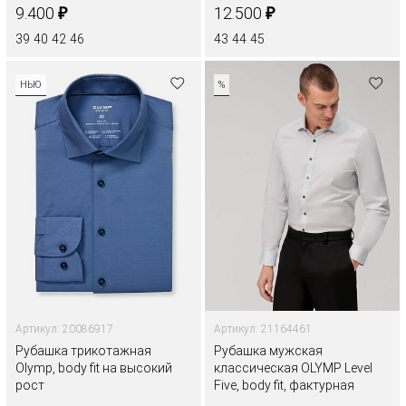
₽
₽
9.400
12.500
39
40
42
46
43
44
45
НЬЮ
%
Артикул: 20086917
Артикул: 21164461
Рубашка трикотажная
Рубашка мужская
Olymp, body fit на высокий
классическая OLYMP Level
рост
Five, body fit, фактурная
ткань