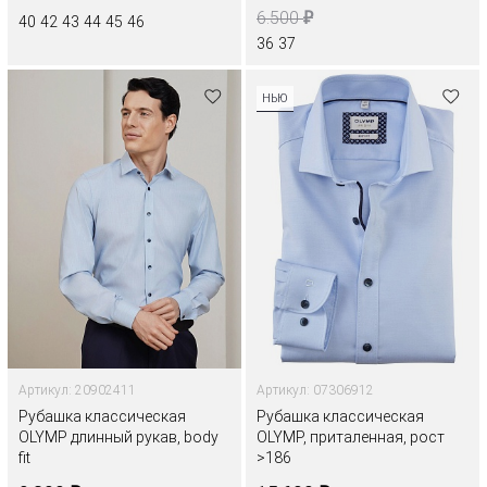
₽
6.500
40
42
43
44
45
46
36
37
НЬЮ
Артикул: 20902411
Артикул: 07306912
Рубашка классическая
Рубашка классическая
OLYMP длинный рукав, body
OLYMP, приталенная, рост
fit
>186