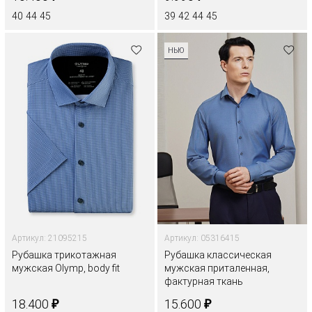
40
44
45
39
42
44
45
НЬЮ
Артикул: 21095215
Артикул: 05316415
Рубашка трикотажная
Рубашка классическая
мужская Olymp, body fit
мужская приталенная,
фактурная ткань
₽
₽
18.400
15.600