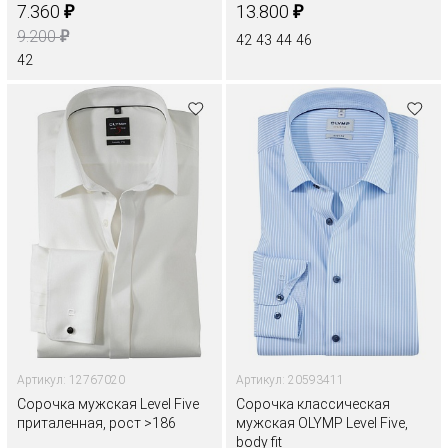
₽
₽
7.360
13.800
₽
9.200
42
43
44
46
42
Артикул: 12767020
Артикул: 20593411
Сорочка мужская Level Five
Сорочка классическая
приталенная, рост >186
мужская OLYMP Level Five,
body fit