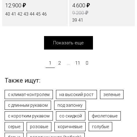
₽
₽
12.900
4.600
₽
9.200
40
41
42
43
44
45
46
39
41
Показать еще
1
2
...
11
Также ищут:
с климат-контролем
на высокий рост
зеленые
с длинным рукавом
под запонку
с коротким рукавом
со скидкой
фиолетовые
серые
розовые
коричневые
голубые