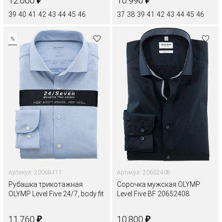
12.000
10.990
39
40
41
42
43
44
45
46
37
38
39
41
42
43
44
45
46
%
Артикул: 20068411
Артикул: 20652408
Рубашка трикотажная
Сорочка мужская OLYMP
OLYMP Level Five 24/7, body fit
Level Five BF 20652408
₽
₽
11.760
10.800