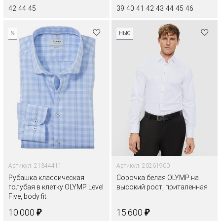
42
44
45
39
40
41
42
43
44
45
46
%
НЬЮ
Артикул: 21344411
Артикул: 20261900
Рубашка классическая
Сорочка белая OLYMP на
голубая в клетку OLYMP Level
высокий рост, приталенная
Five, body fit
₽
₽
10.000
15.600