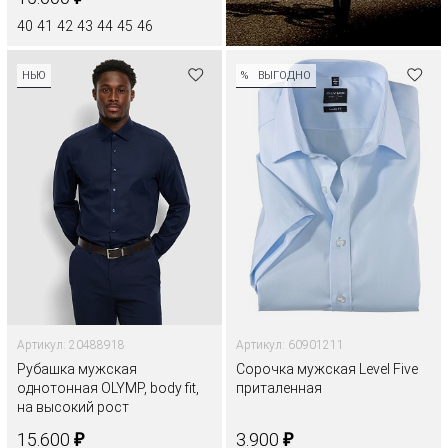
40
41
42
43
44
45
46
НЬЮ
%
ВЫГОДНО
Артикул: 20488918
Артикул: 60901211
Рубашка мужская
Сорочка мужская Level Five
однотонная OLYMP, body fit,
приталенная
на высокий рост
₽
₽
15.600
3.900