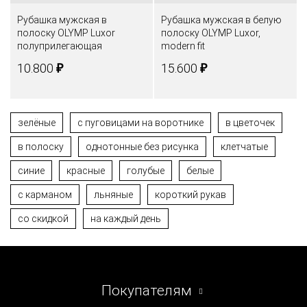
Рубашка мужская в
Рубашка мужская в белую
полоску OLYMP Luxor
полоску OLYMP Luxor,
полуприлегающая
modern fit
₽
₽
10.800
15.600
зелёные
с пуговицами на воротнике
в цветочек
в полоску
однотонные без рисунка
клетчатые
синие
красные
голубые
белые
с карманом
льняные
короткий рукав
со скидкой
на каждый день
Покупателям