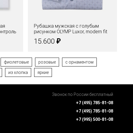
лая
Рубашка мужская с голубым
контроль
рисунком OLYMP Luxor, modern fit
₽
15.600
фиолетовые
розовые
с орнаментом
из хлопка
яркие
Звонок по России бесплатный
+7 (495) 785-81-08
+7 (495) 785-81-08
+7 (995) 500-81-08