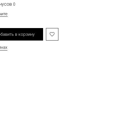
онусов
0
чите
бавить в корзину
инах