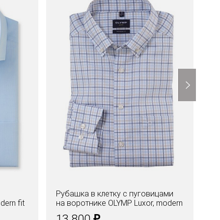
Рубашка в клетку с пуговицами
Со
ern fit
на воротнике OLYMP Luxor, modern
OL
fit
₽
13.800
1