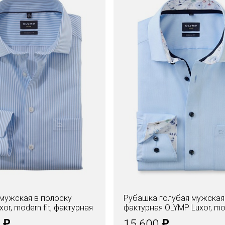
мужская в полоску
Рубашка голубая мужская
or, modern fit, фактурная
фактурная OLYMP Luxor, mod
₽
₽
0
15.600