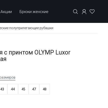
Акции
Брюки женские
еские полуприлегающие рубашки
я с принтом OLYMP Luxor
ая
 размеров
43
44
45
47
48