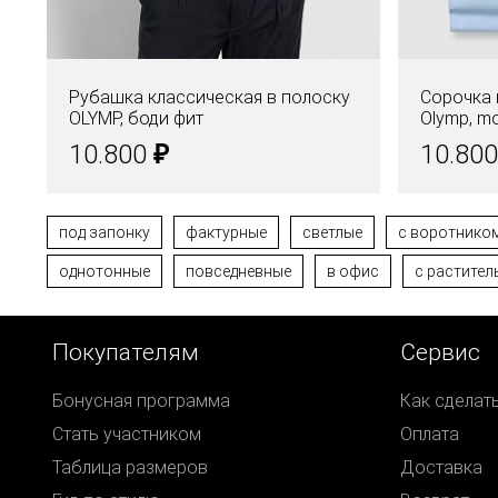
Рубашка классическая в полоску
Сорочка 
OLYMP, боди фит
Olymp, mo
₽
10.800
10.80
под запонку
фактурные
светлые
c воротником
однотонные
повседневные
в офис
с растите
Покупателям
Сервис
Бонусная программа
Как сделат
Стать участником
Оплата
Таблица размеров
Доставка