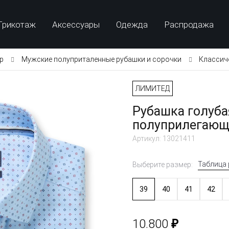
Трикотаж
Аксессуары
Одежда
Распродажа
p
Мужские полуприталенные рубашки и сорочки
Классич
ЛИМИТЕД
Рубашка голуба
полуприлегающ
Артикул: 13021411
Таблица
Выберите размер:
39
40
41
42
₽
10.800