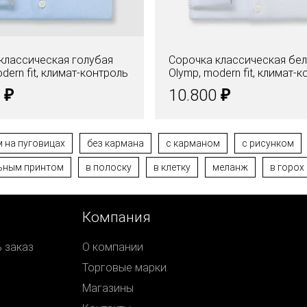
классическая голубая
Сорочка классическая бе
dern fit, климат-контроль
Olymp, modern fit, климат-
₽
₽
0
10.800
 на пуговицах
без кармана
с карманом
с рисунком
льным принтом
в полоску
в клетку
меланж
в горох
Компания
ь заказ
О компании
Торговые марки
Магазины