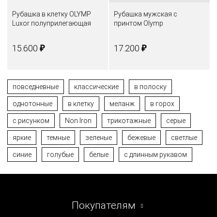
Рубашка в клетку OLYMP
Рубашка мужская с
Luxor полуприлегающая
принтом Olymp
₽
₽
15.600
17.200
повседневные
классические
в полоску
однотонные
в клетку
меланж
в горох
с рисунком
Non Iron
трикотажные
серые
яркие
темные
зеленые
бежевые
светлые
синие
голубые
белые
с длинным рукавом
Покупателям