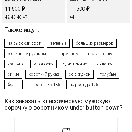
₽
₽
11.500
11.500
42
45
46
47
44
Также ищут:
на высокий рост
зелёные
больших размеров
с длинным рукавом
с карманом
под запонку
красные
в полоску
однотонные
в клетку
синие
короткий рукав
со скидкой
голубые
белые
на рост 176-186
на рост до 176
Как заказать классическую мужскую
сорочку с воротником under button-down?