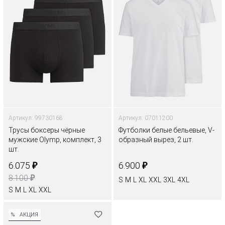
Артикул: 99730168
Артикул: 07011200
Трусы боксеры чёрные
Футболки белые бельевые, V-
мужские Olymp, комплект, 3
образный вырез, 2 шт.
шт.
₽
₽
6.075
6.900
₽
8.100
S
M
L
XL
XXL
3XL
4XL
S
M
L
XL
XXL
%
АКЦИЯ