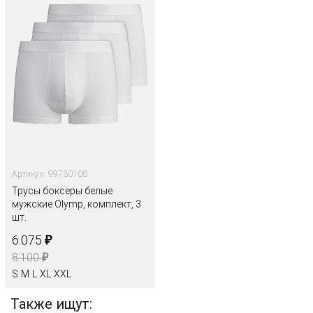
Артикул: 99730100
Трусы боксеры белые
мужские Olymp, комплект, 3
шт.
₽
6.075
₽
8.100
S
M
L
XL
XXL
Также ищут: