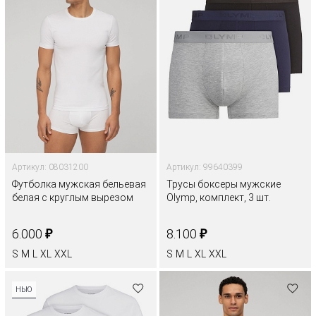
Артикул: 08031200
Артикул: 99640399
Футболка мужская бельевая
Трусы боксеры мужские
белая с круглым вырезом
Olymp, комплект, 3 шт.
₽
₽
6.000
8.100
S
M
L
XL
XXL
S
M
L
XL
XXL
НЬЮ