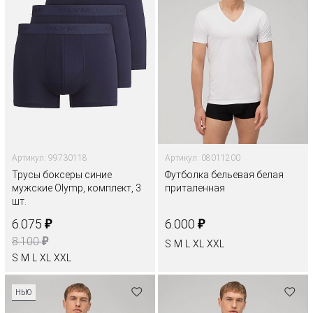
Артикул: 99730118
Артикул: 08011200
Трусы боксеры синие
Футболка бельевая белая
мужские Olymp, комплект, 3
приталенная
шт.
₽
₽
6.075
6.000
₽
8.100
S
M
L
XL
XXL
S
M
L
XL
XXL
НЬЮ