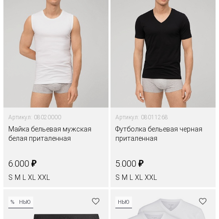
Артикул: 08020000
Артикул: 08011268
Майка бельевая мужская
Футболка бельевая черная
белая приталенная
приталенная
₽
₽
6.000
5.000
S
M
L
XL
XXL
S
M
L
XL
XXL
%
НЬЮ
НЬЮ