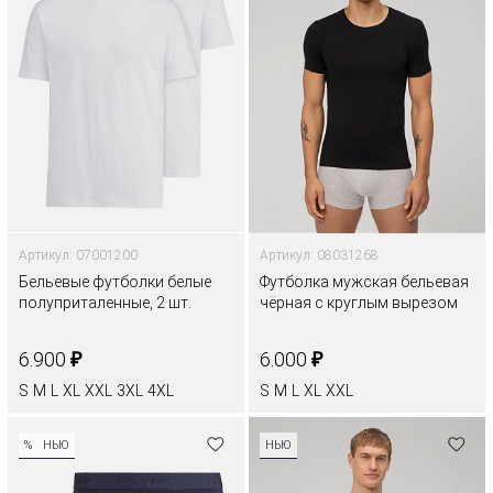
Артикул: 07001200
Артикул: 08031268
Бельевые футболки белые
Футболка мужская бельевая
полуприталенные, 2 шт.
чёрная с круглым вырезом
₽
₽
6.900
6.000
S
M
L
XL
XXL
3XL
4XL
S
M
L
XL
XXL
%
НЬЮ
НЬЮ