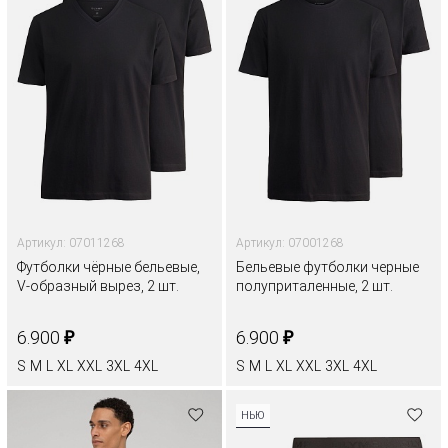
Артикул: 07011268
Артикул: 07001268
Футболки чёрные бельевые,
Бельевые футболки черные
V-образный вырез, 2 шт.
полуприталенные, 2 шт.
₽
₽
6.900
6.900
S
M
L
XL
XXL
3XL
4XL
S
M
L
XL
XXL
3XL
4XL
НЬЮ