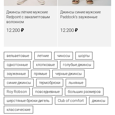
Джинсы лёгкие мужские
Джинсы синие мужские
Redpoint с эвкалиптовым
Paddock's зауженные
волокном
₽
₽
12.200
12.200
вельветовые
летние
чиносы
шорты
однотонные
хлопковые
голубые джинсы
зауженные
прямые
черные джинсы
синие джинсы
термобрюки
льняные
Roy Robson
повседневные
больших размеров
шерстяные брюки дигель
Club of comfort
джинсы
классические