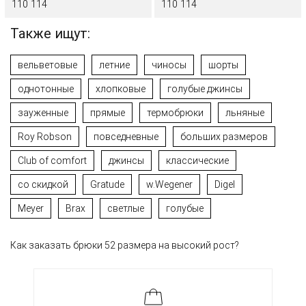
110
114
110
114
Также ищут:
вельветовые
летние
чиносы
шорты
однотонные
хлопковые
голубые джинсы
зауженные
прямые
термобрюки
льняные
Roy Robson
повседневные
больших размеров
Club of comfort
джинсы
классические
со скидкой
Gratude
w.Wegener
Digel
Meyer
Brax
светлые
голубые
Как заказать брюки 52 размера на высокий рост?