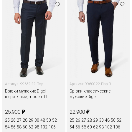
Артикул: 99652-22-Пэр
Артикул: 99600-22-Пэр-В
Брюки мужские Digel
Брюки классические
шерстяные, modern fit
мужские Digel
₽
₽
25.900
22.900
25
26
27
28
29
30
48
50
52
25
26
27
28
29
30
48
50
52
54
56
58
60
62
98
102
106
54
56
58
60
62
98
102
106