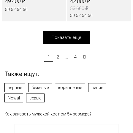
₽
₽
49.400
42.880
₽
53.600
50
52
54
56
50
52
54
56
Показать еще
1
2
...
4
Также ищут:
черные
бежевые
коричневые
синие
Nowal
серые
Как заказать мужской костюм 54 размера?