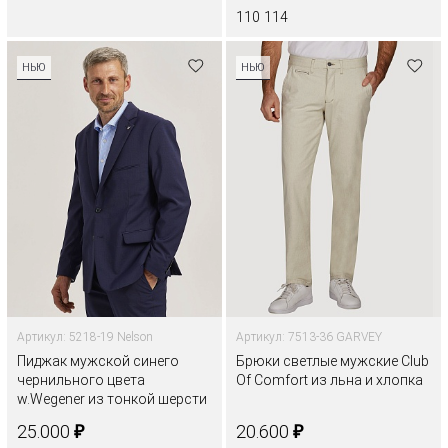
110
114
НЬЮ
НЬЮ
Артикул: 5218-19 Nelson
Артикул: 7513-36 GARVEY
Пиджак мужской синего
Брюки светлые мужские Club
чернильного цвета
Of Comfort из льна и хлопка
w.Wegener из тонкой шерсти
₽
₽
25.000
20.600