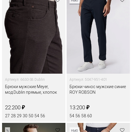
НЬЮ
Артикул: 6630-38 Dublin
Артикул: 5047-951-401
Брюки мужские Meyer,
Брюки чинос мужские синие
мод.Dublin прямые, хлопок
ROY ROBSON
₽
₽
22.200
13.200
27
28
29
30
50
54
56
54
56
58
60
%
НЬЮ