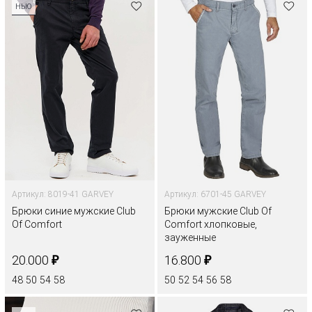
НЬЮ
Артикул: 8019-41 GARVEY
Артикул: 6701-45 GARVEY
Брюки синие мужские Club
Брюки мужские Club Of
Of Comfort
Comfort хлопковые,
зауженные
₽
₽
20.000
16.800
48
50
54
58
50
52
54
56
58