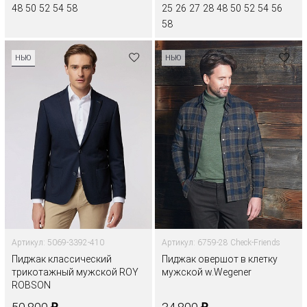
48
50
52
54
58
25
26
27
28
48
50
52
54
56
58
НЬЮ
НЬЮ
Артикул: 5069-3392-410
Артикул: 6759-28 Check-Friends
Пиджак классический
Пиджак овершот в клетку
трикотажный мужской ROY
мужской w.Wegener
ROBSON