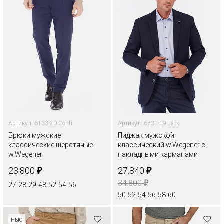
Артикул: 6133-20 Conti
Артикул: 6731-19 Jack
Брюки мужские
Пиджак мужской
классические шерстяные
классический w.Wegener с
w.Wegener
накладными карманами
₽
₽
23.800
27.840
₽
34.800
27
28
29
48
52
54
56
50
52
54
56
58
60
НЬЮ