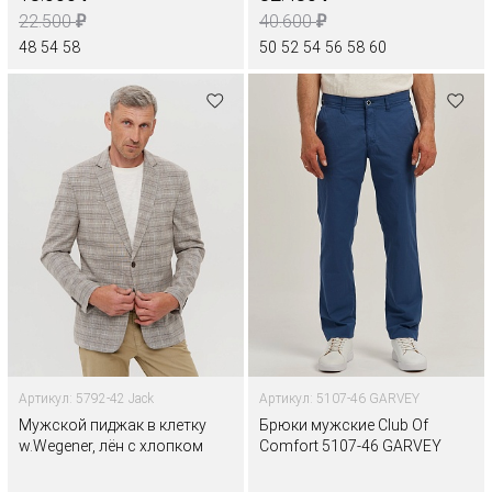
₽
₽
22.500
40.600
48
54
58
50
52
54
56
58
60
Артикул: 5792-42 Jack
Артикул: 5107-46 GARVEY
Мужской пиджак в клетку
Брюки мужские Club Of
w.Wegener, лён с хлопком
Comfort 5107-46 GARVEY