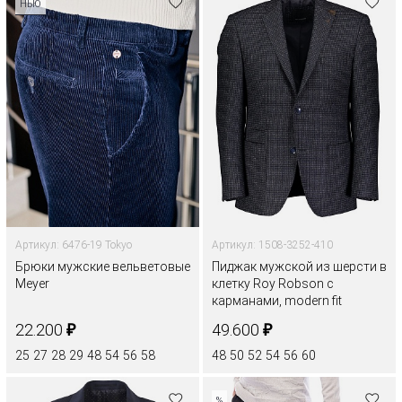
НЬЮ
Артикул: 6476-19 Tokyo
Артикул: 1508-3252-410
Брюки мужские вельветовые
Пиджак мужской из шерсти в
Meyer
клетку Roy Robson с
карманами, modern fit
₽
₽
22.200
49.600
25
27
28
29
48
54
56
58
48
50
52
54
56
60
%