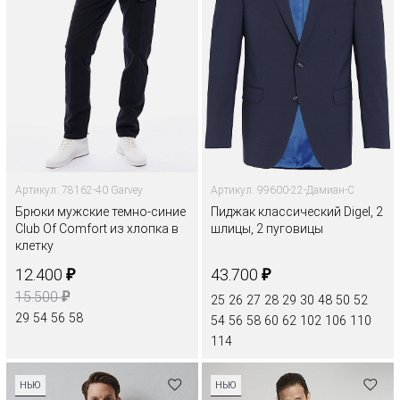
Артикул: 78162-40 Garvey
Артикул: 99600-22-Дамиан-С
Брюки мужские темно-синие
Пиджак классический Digel, 2
Club Of Comfort из хлопка в
шлицы, 2 пуговицы
клетку
₽
₽
12.400
43.700
₽
15.500
25
26
27
28
29
30
48
50
52
29
54
56
58
54
56
58
60
62
102
106
110
114
НЬЮ
НЬЮ