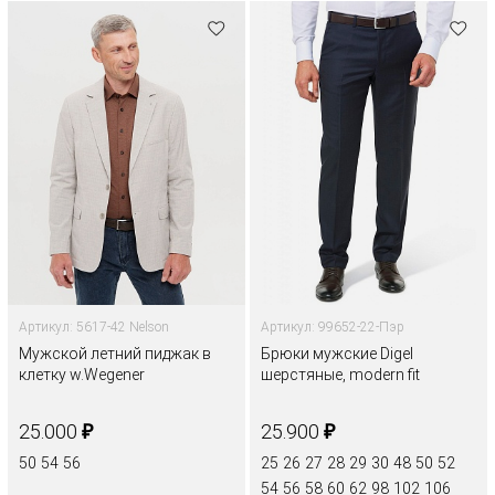
Артикул: 5617-42 Nelson
Артикул: 99652-22-Пэр
Мужской летний пиджак в
Брюки мужские Digel
клетку w.Wegener
шерстяные, modern fit
₽
₽
25.000
25.900
50
54
56
25
26
27
28
29
30
48
50
52
54
56
58
60
62
98
102
106