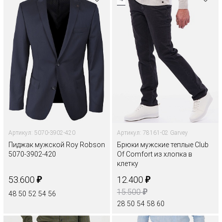
Артикул: 5070-3902-420
Артикул: 78161-02 Garvey
Пиджак мужской Roy Robson
Брюки мужские теплые Club
5070-3902-420
Of Comfort из хлопка в
клетку
₽
₽
53.600
12.400
₽
15.500
48
50
52
54
56
28
50
54
58
60