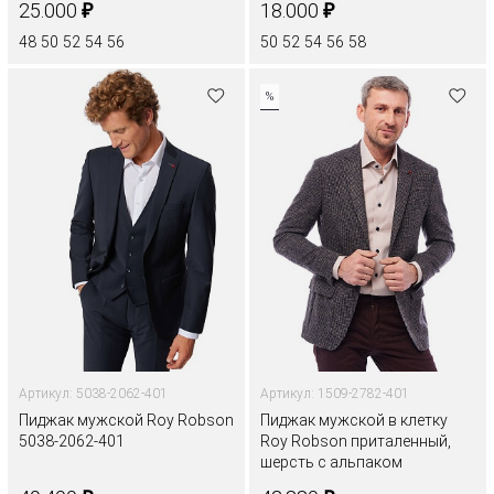
₽
₽
25.000
18.000
48
50
52
54
56
50
52
54
56
58
%
Артикул: 5038-2062-401
Артикул: 1509-2782-401
Пиджак мужской Roy Robson
Пиджак мужской в клетку
5038-2062-401
Roy Robson приталенный,
шерсть с альпаком