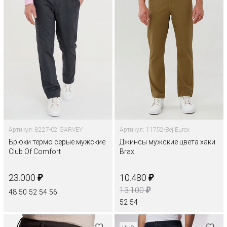
Артикул: 8227-02 GARVEY
Артикул: 11752-Bej Eurex
Брюки термо серые мужские
Джинсы мужские цвета хаки
Club Of Comfort
Brax
₽
₽
23.000
10.480
₽
13.100
48
50
52
54
56
52
54