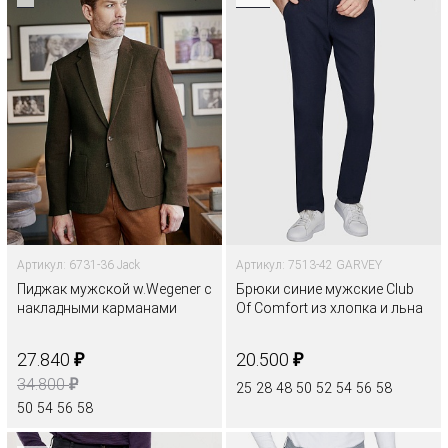
Артикул: 6731-36 Jack
Артикул: 7513-42 GARVEY
Пиджак мужской w.Wegener с
Брюки синие мужские Club
накладными карманами
Of Comfort из хлопка и льна
₽
₽
27.840
20.500
₽
34.800
25
28
48
50
52
54
56
58
50
54
56
58