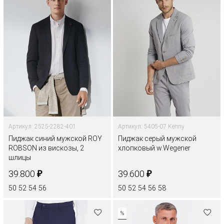
Артикул: 2525-2282-401
Артикул: 5405-07 Kenny
Пиджак синий мужской ROY
Пиджак серый мужской
ROBSON из вискозы, 2
хлопковый w.Wegener
шлицы
₽
₽
39.800
39.600
50
52
54
56
50
52
54
56
58
%