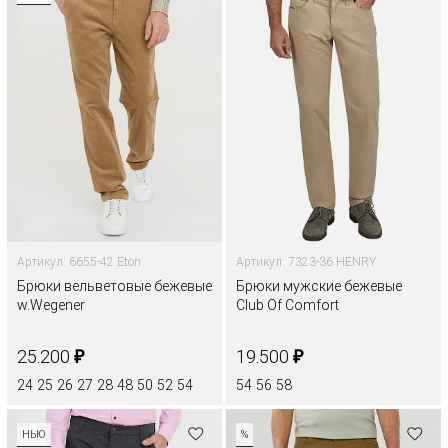
Артикул: 6655-42 Eton
Артикул: 7323-36 HENRY
Брюки вельветовые бежевые
Брюки мужские бежевые
w.Wegener
Club Of Comfort
₽
₽
25.200
19.500
24
25
26
27
28
48
50
52
54
54
56
58
НЬЮ
%