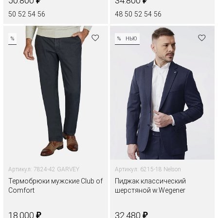
₽
₽
50.800
34.800
50
52
54
56
48
50
52
54
56
%
%
НЬЮ
Артикул: 7824-42 GARVEY
Артикул: 6215-18 Nelson
Термобрюки мужские Club of
Пиджак классический
Comfort
шерстяной w.Wegener
₽
₽
18.000
32.480