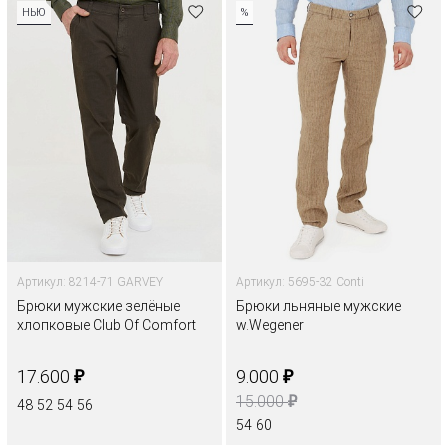
НЬЮ
%
Артикул: 8214-71 GARVEY
Артикул: 5695-32 Conti
Брюки мужские зелёные
Брюки льняные мужские
хлопковые Club Of Comfort
w.Wegener
₽
₽
17.600
9.000
₽
15.000
48
52
54
56
54
60